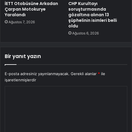
İETT Otobüsüne Arkadan
CHP Kurultayı
Çarpan Motokurye
soruşturmasında
Yaralandı
gözaltına alınan 13
şüphelinin isimleri belli
Ağustos 7, 2026
oldu
Ağustos 6, 2026
Bir yanıt yazın
E-posta adresiniz yayınlanmayacak.
Gerekli alanlar
*
ile
işaretlenmişlerdir
Y
o
r
u
m