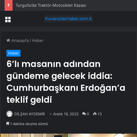
İMES OSB geleceğin sanayisini inşa ediyor! Sanayinin geleceği İMES OSB’de konuşuldu
Menü
Anasayfa
/
Haber
Haber
6’lı masanın adından
gündeme gelecek iddia:
Cumhurbaşkanı Erdoğan’a
teklif geldi
DİLŞAH AYDEMİR
Aralık 16, 2022
0
13
1 dakika okuma süresi