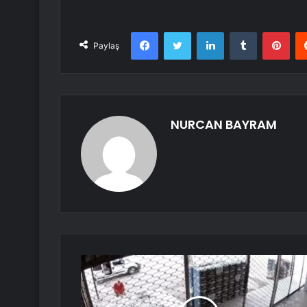
Facebook
Twitter
LinkedIn
Tumblr
Pint
Paylaş
NURCAN BAYRAM