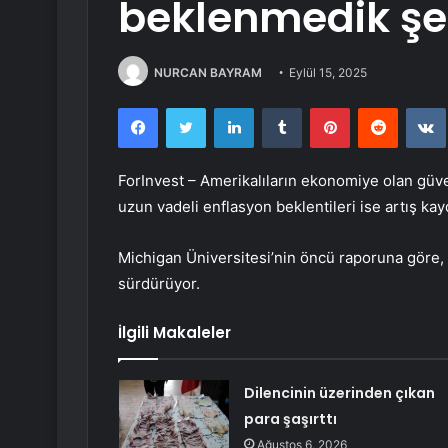
beklenmedik şek
NURCAN BAYRAM
Eylül 15, 2025
Facebook
Twitter
LinkedIn
Tumblr
Pinterest
Reddit
ForInvest – Amerikalıların ekonomiye olan güv
uzun vadeli enflasyon beklentileri ise artış kayd
Michigan Üniversitesi’nin öncü raporuna göre, 
sürdürüyor.
İlgili Makaleler
Dilencinin üzerinden çıkan
para şaşırttı
Ağustos 6, 2026