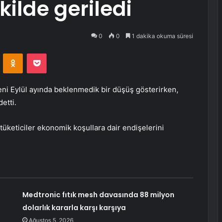
ilde geriledi
0
0
1 dakika okuma süresi
VKontakte
Odnoklassniki
Pocket
eni Eylül ayında beklenmedik bir düşüş gösterirken,
etti.
tüketiciler ekonomik koşullara dair endişelerini
Medtronic fıtık mesh davasında 88 milyon
dolarlık kararla karşı karşıya
Ağustos 5, 2026