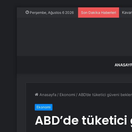
Kavan
Perşembe, Ağustos 6 2026
Son Dakika Haberleri
ANASAY
Anasayfa
/
Ekonomi
/
ABD’de tüketici güveni beklen
Ekonomi
ABD’de tüketici