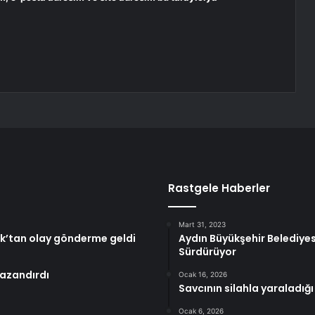
Rastgele Haberler
Mart 31, 2023
şık’tan olay gönderme geldi
Aydın Büyükşehir Belediye
Sürdürüyor
kazandırdı
Ocak 16, 2026
Savcının silahla yaraladığ
Ocak 6, 2026