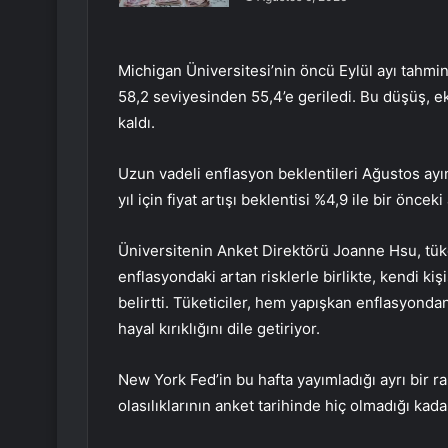
Michigan Üniversitesi’nin öncü Eylül ayı tahmi
58,2 seviyesinden 55,4’e geriledi. Bu düşüş, ek
kaldı.
Uzun vadeli enflasyon beklentileri Ağustos ayın
yıl için fiyat artışı beklentisi %4,9 ile bir önce
Üniversitenin Anket Direktörü Joanne Hsu, tüketi
enflasyondaki artan risklerle birlikte, kendi kiş
belirtti. Tüketiciler, hem yapışkan enflasyond
hayal kırıklığını dile getiriyor.
New York Fed’in bu hafta yayımladığı ayrı bir rap
olasılıklarının anket tarihinde hiç olmadığı k