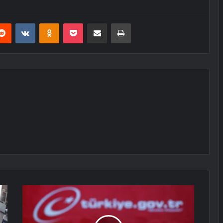
erest
Reddit
VKontakte
Odnoklassniki
Pocket
E-Posta ile paylaş
Yazdır