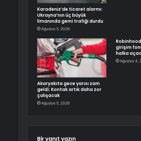
Karadeniz’de ticaret alarmı:
Ukrayna’nın üç büyük
limanında gemi trafiği durdu
Ağustos 5, 2026
Robinhood
girişim fon
halka aça
Ağustos 4, 
Akaryakıta gece yarısı zam
geldi: Kontak artık daha zor
çalışacak
Ağustos 5, 2026
Bir yanıt yazın