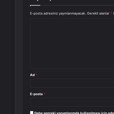
E-posta adresiniz yayınlanmayacak.
Gerekli alanlar
*
i
Y
o
r
u
m
*
Ad
*
E-posta
*
Daha sonraki yorumlarımda kullanılması için adı