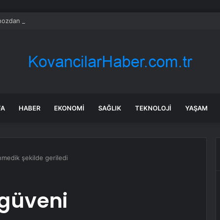
ozdan çıkan madeni para 39 milyon lira kazandırdı
FA
HABER
EKONOMI
SAĞLIK
TEKNOLOJI
YAŞAM
medik şekilde geriledi
 güveni