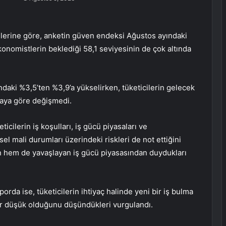
nlerine göre, anketin güven endeksi Ağustos ayındaki
onomistlerin beklediği 58,1 seviyesinin de çok altında
daki %3,5’ten %3,9’a yükselirken, tüketicilerin gelecek
ki aya göre değişmedi.
cilerin iş koşulları, iş gücü piyasaları ve
isel mali durumları üzerindeki riskleri de not ettiğini
an hem de yavaşlayan iş gücü piyasasından duydukları
orda ise, tüketicilerin ihtiyaç halinde yeni bir iş bulma
adar düşük olduğunu düşündükleri vurgulandı.