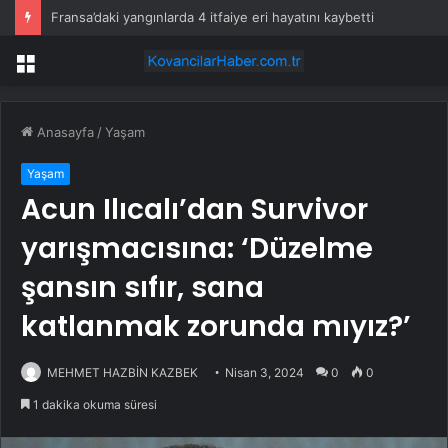
Fransa’daki yangınlarda 4 itfaiye eri hayatını kaybetti
Menü
Anasayfa
/
Yaşam
Yaşam
Acun Ilıcalı’dan Survivor
yarışmacısına: ‘Düzelme
şansın sıfır, sana
katlanmak zorunda mıyız?’
MEHMET HAZBİN KAZBEK
Nisan 3, 2024
0
0
1 dakika okuma süresi