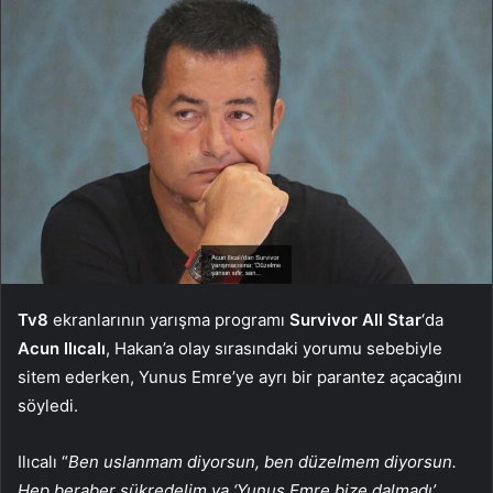
Tv8
ekranlarının yarışma programı
Survivor All Star
‘da
Acun Ilıcalı
, Hakan’a olay sırasındaki yorumu sebebiyle
sitem ederken, Yunus Emre’ye ayrı bir parantez açacağını
söyledi.
Ilıcalı “
Ben uslanmam diyorsun, ben düzelmem diyorsun.
Hep beraber şükredelim ya ‘Yunus Emre bize dalmadı’