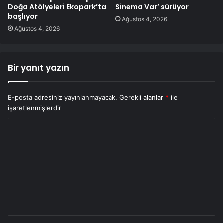
Doğa Atölyeleri Ekopark’ta
Sinema Var’ sürüyor
başlıyor
Ağustos 4, 2026
Ağustos 4, 2026
Bir yanıt yazın
E-posta adresiniz yayınlanmayacak.
Gerekli alanlar
*
ile
işaretlenmişlerdir
Y
o
r
u
m
*