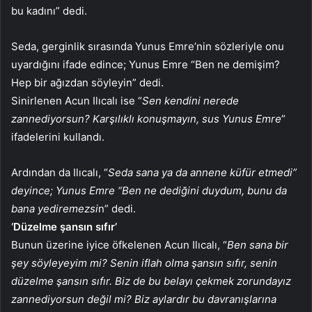
bu kadını” dedi.
Seda, gerginlik sırasında Yunus Emre’nin sözleriyle onu
uyardığını ifade edince; Yunus Emre “Ben ne demişim?
Hep bir ağızdan söyleyin” dedi.
Sinirlenen Acun Ilıcalı ise “
Sen kendini nerede
zannediyorsun? Karşılıklı konuşmayın, sus Yunus Emre
”
ifadelerini kullandı.
Ardından da Ilıcalı, “
Seda sana ya da annene küfür etmedi”
deyince; Yunus Emre “Ben ne dediğini duydum, bunu da
bana yediremezsi
n” dedi.
‘Düzelme şansın sıfır’
Bunun üzerine iyice öfkelenen Acun Ilıcalı, “
Ben sana bir
şey söyleyeyim mi? Senin iflah olma şansın sıfır, senin
düzelme şansın sıfır. Biz de bu belayı çekmek zorundayız
zannediyorsun değil mi? Biz aylardır bu davranışlarına