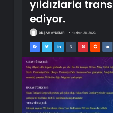
yıldızlarla tran
ediyor.
DİLŞAH AYDEMİR
Haziran 28, 2023
Facebook
Twitter
LinkedIn
Tumblr
Pinterest
Reddit