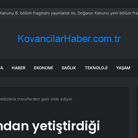
da Traktör-Motosiklet Kazası
FA
HABER
EKONOMI
SAĞLIK
TEKNOLOJI
YAŞAM
yıldızlarla transferden gelir elde ediyor.
ndan yetiştirdiği