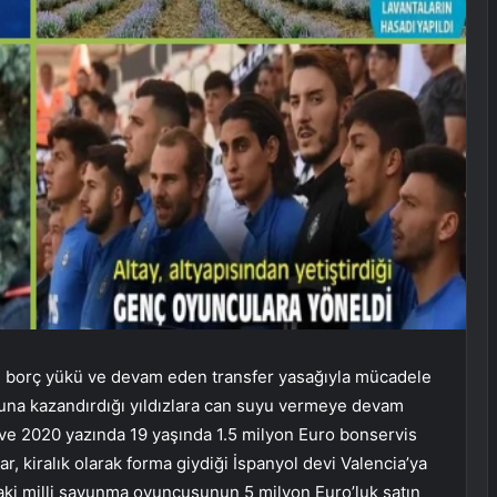
ihi borç yükü ve devam eden transfer yasağıyla mücadele
oluna kazandırdığı yıldızlara can suyu vermeye devam
n ve 2020 yazında 19 yaşında 1.5 milyon Euro bonservis
, kiralık olarak forma giydiği İspanyol devi Valencia’ya
ki milli savunma oyuncusunun 5 milyon Euro’luk satın