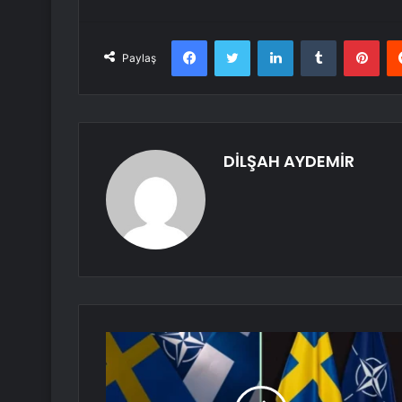
Facebook
Twitter
LinkedIn
Tumblr
Pint
Paylaş
DİLŞAH AYDEMİR