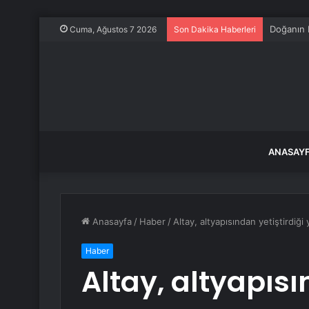
Turgutlu’
Cuma, Ağustos 7 2026
Son Dakika Haberleri
ANASAY
Anasayfa
/
Haber
/
Altay, altyapısından yetiştirdiği 
Haber
Altay, altyapısı