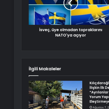
İsveç, üye olmadan topraklarını
NATO'ya açıyor
İlgili Makaleler
Kılıçdaroğ
İlişkin İlk
“Ayrılanla
Yorum Yapm
Eleştirmey
Ağustos 7, 