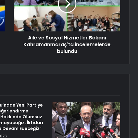
Aile ve Sosyal Hizmetler Bakanı
Kahramanmaraş'ta incelemelerde
bulundu
lu’ndan Yeni Partiye
 Değerlendirme:
r Hakkında Olumsuz
ayacağız, İktidarı
e Devam Edeceğiz”
2026