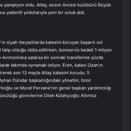
ig’de şampiyon oldu. Altay, sezon öncesi kulübünü Büyük
ı patentli yıldızlarıyla yeni bir soluk aldı.
’ın siyah-beyazlılarda kalesini koruyan başarılı sol
 talip olduğu iddia edilirken, bonservis bedeli 1 milyon
-kırmızılılara satarsa ​​bir sonraki transferine yüzde
 olarak takımda oynamak istiyor. Eren, kaleci Ozan’ın
irerek son 13 maçta Altay kalesini korudu. 5
 Ayhan Dündar başkanlığındaki yönetim, İzmir
Türkoğlu ve Murat Pervane’nin genel başkan yardımcılığı
özcülüğü görevlerine Dilek Külahçıoğlu Altıntoz