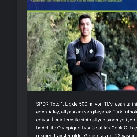
SPOR Toto 1. Lig’de 500 milyon TL’yi aşan tar
eden Altay, altyapısını sergileyerek Türk futb
ediyor. İzmir temsilcisinin altyapısında yetişe
bedeli ile Olympique Lyon’a satılan Cenk Özkaçar
resmen transfer oldu. Geçen sezon. 22 yaşında