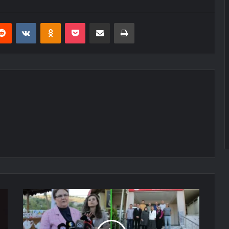
erest
Reddit
VKontakte
Odnoklassniki
Pocket
E-Posta ile paylaş
Yazdır