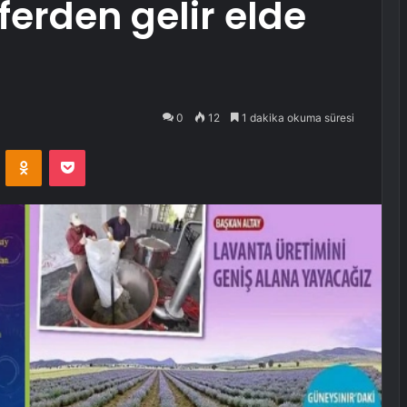
sferden gelir elde
0
12
1 dakika okuma süresi
VKontakte
Odnoklassniki
Pocket