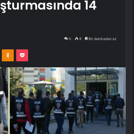
uşturmasında 14
0
8
Bir dakikadan az
VKontakte
Odnoklassniki
Pocket