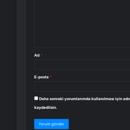
o
r
u
m
*
Ad
*
E-posta
*
Daha sonraki yorumlarımda kullanılması için adı
kaydedilsin.