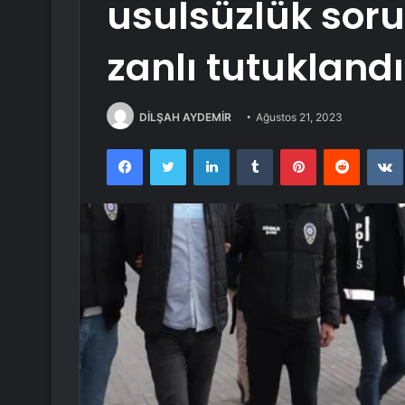
usulsüzlük sor
zanlı tutuklandı
DİLŞAH AYDEMİR
Ağustos 21, 2023
Facebook
Twitter
LinkedIn
Tumblr
Pinterest
Reddit