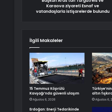
Başkan Aras'tan Turgutreis ve
Karaova ziyareti Esnaf ve
vatandaşlarla istişarelerde bulundu
İlgili Makaleler
15 Temmuz Köprülü
Türkiye’nin 
Kavşağı’nda güvenli ulaşım
altın fışkı
Ağustos 6, 2026
Ağustos 6, 
Erdoğan: Enerji Tedarikinde