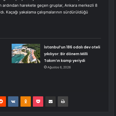
ibin ardından harekete geçen gruplar, Ankara merkezli 8
aldı. Kaçağı yakalama çalışmalarının sürdürüldüğü
İstanbul’un 186 odalı dev oteli
yıkılıyor: Bir dönem Milli
Takım’ın kamp yeriydi
Ağustos 6, 2026
erest
Reddit
VKontakte
Odnoklassniki
Pocket
E-Posta ile paylaş
Yazdır