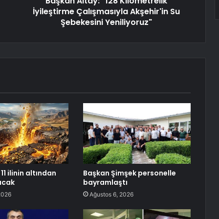
Başkan Altay: "128 Kilometrelik
İyileştirme Çalışmasıyla Akşehir'in Su
Şebekesini Yeniliyoruz"
11 ilinin altından
Başkan Şimşek personelle
racak
bayramlaştı
2026
Ağustos 6, 2026