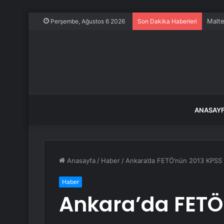
Malte
Perşembe, Ağustos 6 2026
Son Dakika Haberleri
ANASAY
Anasayfa
/
Haber
/
Ankara’da FETÖ’nün 2013 KPSS u
Haber
Ankara’da FETÖ