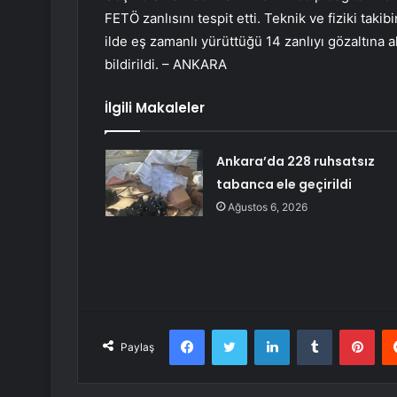
FETÖ zanlısını tespit etti. Teknik ve fiziki tak
ilde eş zamanlı yürüttüğü 14 zanlıyı gözaltına 
bildirildi. – ANKARA
İlgili Makaleler
Ankara’da 228 ruhsatsız
tabanca ele geçirildi
Ağustos 6, 2026
Facebook
Twitter
LinkedIn
Tumblr
Pint
Paylaş