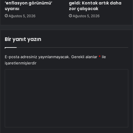
‘enflasyon görünümü’
geldi: Kontak artık daha
uyarısı
zor çalışacak
Ağustos 5, 2026
Ağustos 5, 2026
Bir yanıt yazın
E-posta adresiniz yayınlanmayacak.
Gerekli alanlar
*
ile
işaretlenmişlerdir
Y
o
r
u
m
*