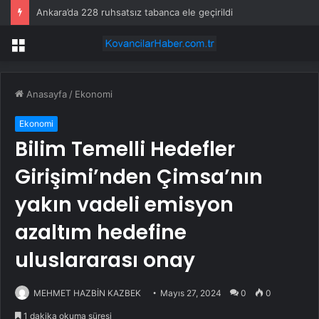
Ankara’da 228 ruhsatsız tabanca ele geçirildi
Menü
Anasayfa
/
Ekonomi
Ekonomi
Bilim Temelli Hedefler
Girişimi’nden Çimsa’nın
yakın vadeli emisyon
azaltım hedefine
uluslararası onay
MEHMET HAZBİN KAZBEK
Mayıs 27, 2024
0
0
1 dakika okuma süresi