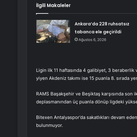
İlgili Makaleler
Ankara’da 228 ruhsatsız
tabanca ele geçirildi
Ağustos 6, 2026
Ligin ilk 11 haftasında 4 galibiyet, 3 beraberli
yiyen Akdeniz takımı ise 15 puanla 8. sırada yer
RAMS Başakşehir ve Beşiktaş karşısında son iki
deplasmanından üç puanla dönüp ligdeki yüksel
Bitexen Antalyaspor’da sakatlıkları devam ede
bulunmuyor.