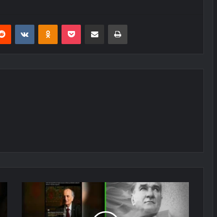
erest
Reddit
VKontakte
Odnoklassniki
Pocket
E-Posta ile paylaş
Yazdır