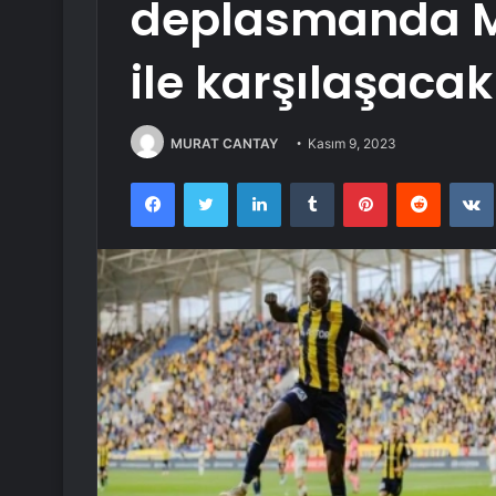
deplasmanda 
ile karşılaşacak
MURAT CANTAY
Kasım 9, 2023
Facebook
Twitter
LinkedIn
Tumblr
Pinterest
Reddit