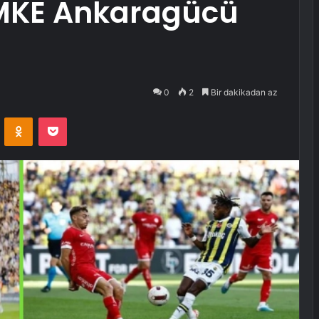
MKE Ankaragücü
0
2
Bir dakikadan az
VKontakte
Odnoklassniki
Pocket