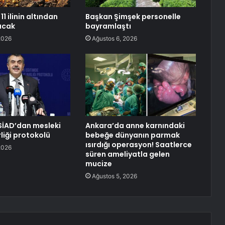
11 ilinin altından
Başkan Şimşek personelle
racak
bayramlaştı
2026
Ağustos 6, 2026
SİAD’dan mesleki
Ankara’da anne karnındaki
rliği protokolü
bebeğe dünyanın parmak
ısırdığı operasyon! Saatlerce
2026
süren ameliyatla gelen
mucize
Ağustos 5, 2026