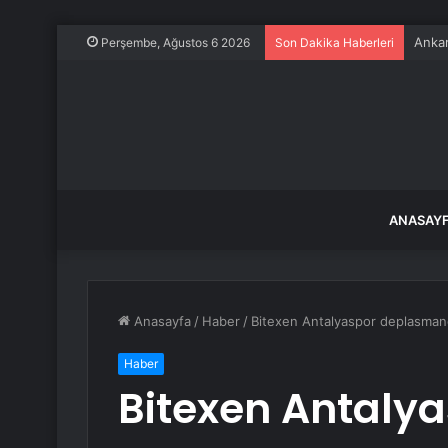
Ankar
Perşembe, Ağustos 6 2026
Son Dakika Haberleri
ANASAY
Anasayfa
/
Haber
/
Bitexen Antalyaspor deplasman
Haber
Bitexen Antaly