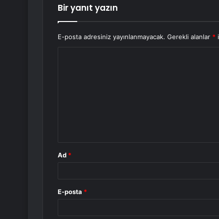
Bir yanıt yazın
E-posta adresiniz yayınlanmayacak.
Gerekli alanlar
*
i
Y
o
r
u
m
*
Ad
*
E-posta
*