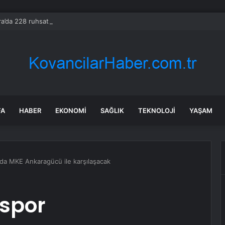
a’da 228 ruhsatsız tabanca ele geçirildi
FA
HABER
EKONOMI
SAĞLIK
TEKNOLOJI
YAŞAM
da MKE Ankaragücü ile karşılaşacak
aspor