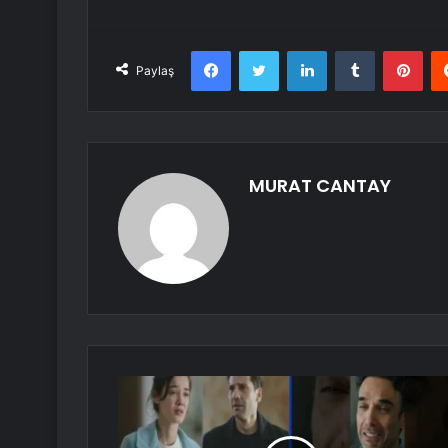
Facebook
Twitter
LinkedIn
Tumblr
Pint
Paylaş
MURAT CANTAY