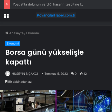
Yozgat’ta dolunun verdiği hasarın tespitine başlandı
Menü
Anasayfa
/
Ekonomi
Ekonomi
Borsa günü yükselişle
kapattı
HÜSEYİN BIÇAKÇI
Temmuz 5, 2023
0
12
Bir dakikadan az