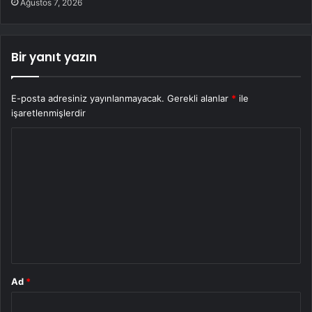
Ağustos 7, 2026
Bir yanıt yazın
E-posta adresiniz yayınlanmayacak.
Gerekli alanlar
*
ile
işaretlenmişlerdir
Y
o
r
u
m
*
Ad
*