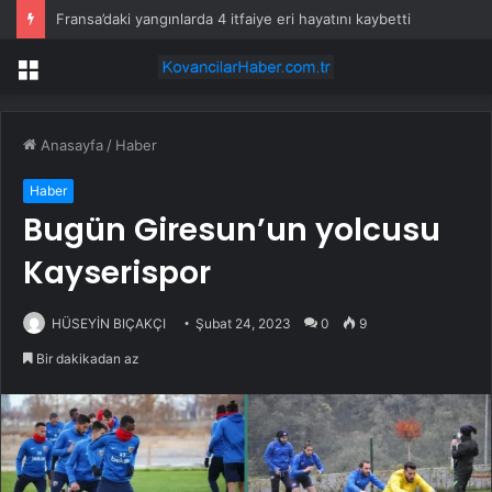
Fransa’daki yangınlarda 4 itfaiye eri hayatını kaybetti
Menü
Anasayfa
/
Haber
Haber
Bugün Giresun’un yolcusu
Kayserispor
HÜSEYİN BIÇAKÇI
Şubat 24, 2023
0
9
Bir dakikadan az