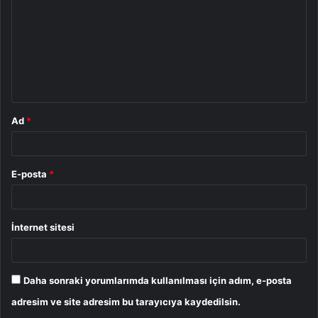
r
u
m
*
Ad
*
E-posta
*
İnternet sitesi
Daha sonraki yorumlarımda kullanılması için adım, e-posta
adresim ve site adresim bu tarayıcıya kaydedilsin.