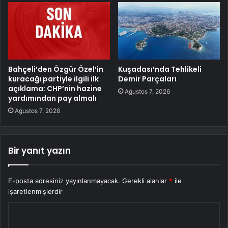
Bahçeli’den Özgür Özel’in
Kuşadası’nda Tehlikeli
kuracağı partiyle ilgili ilk
Demir Parçaları
açıklama: CHP’nin hazine
Ağustos 7, 2026
yardımından pay almalı
Ağustos 7, 2026
Bir yanıt yazın
E-posta adresiniz yayınlanmayacak.
Gerekli alanlar
*
ile
işaretlenmişlerdir
Y
o