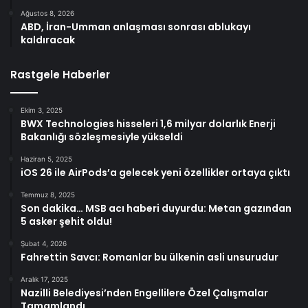
Ağustos 8, 2026
ABD, İran-Umman anlaşması sonrası ablukayı
kaldıracak
Rastgele Haberler
Ekim 3, 2025
BWX Technologies hisseleri 1,6 milyar dolarlık Enerji
Bakanlığı sözleşmesiyle yükseldi
Haziran 5, 2025
iOS 26 ile AirPods’a gelecek yeni özellikler ortaya çıktı
Temmuz 8, 2025
Son dakika… MSB acı haberi duyurdu: Metan gazından
5 asker şehit oldu!
Şubat 4, 2026
Fahrettin Savcı: Romanlar bu ülkenin asli unsurudur
Aralık 17, 2025
Nazilli Belediyesi’nden Engellilere Özel Çalışmalar
Tamamlandı