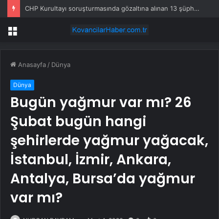
CHP Kurultayı soruşturmasında gözaltına alınan 13 şüphelinin isimleri belli oldu
Menü
Anasayfa
/
Dünya
Dünya
Bugün yağmur var mı? 26
Şubat bugün hangi
şehirlerde yağmur yağacak,
İstanbul, İzmir, Ankara,
Antalya, Bursa’da yağmur
var mı?