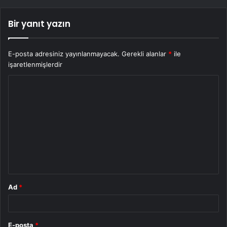
Bir yanıt yazın
E-posta adresiniz yayınlanmayacak.
Gerekli alanlar
*
ile
işaretlenmişlerdir
Y
o
r
u
m
*
Ad
*
E-posta
*