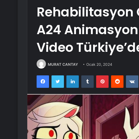
Rehabilitasyon O
A24 Animasyon 
Video Türkiye’d
MURAT CANTAY
Ocak 20, 2024
Facebook
Twitter
LinkedIn
Tumblr
Pinterest
Reddit