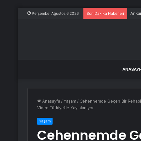
Ankar
Perşembe, Ağustos 6 2026
Son Dakika Haberleri
ANASAY
Anasayfa
/
Yaşam
/
Cehennemde Geçen Bir Rehabili
Video Türkiye’de Yayınlanıyor
Yaşam
Cehennemde Ge