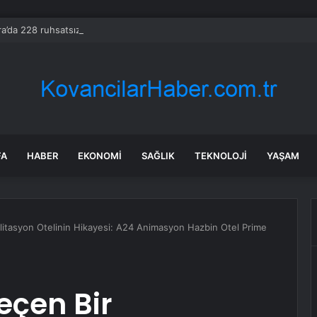
a’da 228 ruhsatsız tabanca ele geçirildi
FA
HABER
EKONOMI
SAĞLIK
TEKNOLOJI
YAŞAM
tasyon Otelinin Hikayesi: A24 Animasyon Hazbin Otel Prime
çen Bir