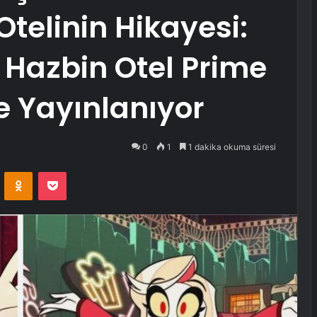
telinin Hikayesi:
Hazbin Otel Prime
e Yayınlanıyor
0
1
1 dakika okuma süresi
VKontakte
Odnoklassniki
Pocket