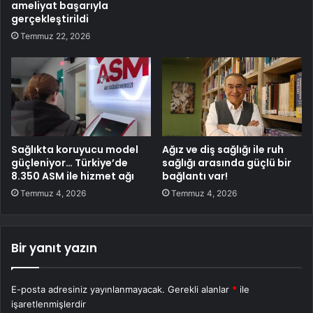
ameliyat başarıyla
gerçekleştirildi
Temmuz 22, 2026
Sağlıkta koruyucu model
Ağız ve diş sağlığı ile ruh
güçleniyor… Türkiye’de
sağlığı arasında güçlü bir
8.350 ASM ile hizmet ağı
bağlantı var!
Temmuz 4, 2026
Temmuz 4, 2026
Bir yanıt yazın
E-posta adresiniz yayınlanmayacak.
Gerekli alanlar
*
ile
işaretlenmişlerdir