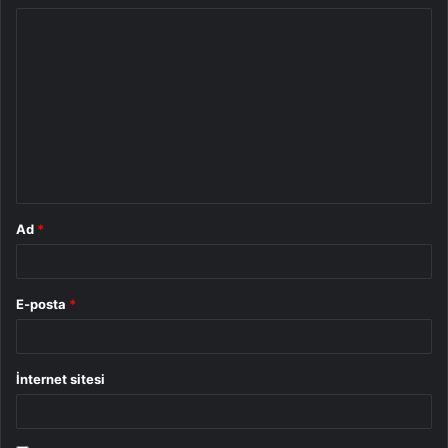
Y
o
r
u
m
*
Ad
*
E-posta
*
İnternet sitesi