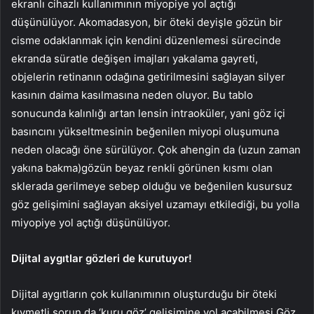
ekranlı cihazlı kullanımının miyopiye yol açtığı
düşünülüyor. Akomadasyon, bir öteki deyişle gözün bir
cisme odaklanmak için kendini düzenlemesi sürecinde
ekranda süratle değişen imajları yakalama gayreti,
objelerin retinanın odağına getirilmesini sağlayan silyer
kasının daima kasılmasına neden oluyor. Bu tablo
sonucunda kalınlığı artan lensin intraoküler, yani göz içi
basıncını yükseltmesinin beğenilen miyopi oluşumuna
neden olacağı öne sürülüyor. Çok ahengin da (uzun zaman
yakına bakma)gözün beyaz renkli görünen kısmı olan
sklerada gerilmeye sebep olduğu ve beğenilen kusursuz
göz gelişimini sağlayan aksiyel uzamayı etkilediği, bu yolla
miyopiye yol açtığı düşünülüyor.
Dijital aygıtlar gözleri de kurutuyor!
Dijital aygıtların çok kullanımının oluşturduğu bir öteki
kıymetli sorun da ‘kuru göz’ gelişimine yol açabilmesi.Göz