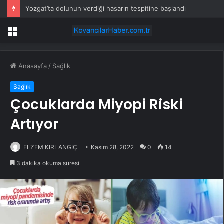
Yozgat’ta dolunun verdiği hasarın tespitine başlandı
Menü
Anasayfa
/
Sağlık
Sağlık
Çocuklarda Miyopi Riski
Artıyor
ELZEM KIRLANGIÇ
Kasım 28, 2022
0
14
3 dakika okuma süresi