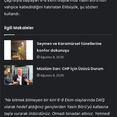
çağrısıyla başlayan 6-8 Ekim olaylarında Yasin Börü’nün
vahşice katledildiğini hatırlatan Elibüyük, şu sözleri
kullandı:
İlgili Makaleler
Seymen ve Karamürsel tünellerine
konfor dokunuşu
Ağustos 8, 2026
Müslüm Sarı: CHP İçin Üzücü Durum
Ağustos 8, 2026
“Ne bitmek bilmeyen bir kin! 6-8 Ekim olaylarında DAİŞ
olarak hedef aldığınız gençlerden Yasin Börü’yü kafasına
taşla vurarak öldürdünüz. Olmadı binadan attınız. Yetmedi