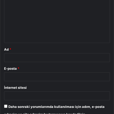
o
r
u
m
*
Ad
*
E-posta
*
İnternet sitesi
Daha sonraki yorumlarımda kullanılması için adım, e-posta