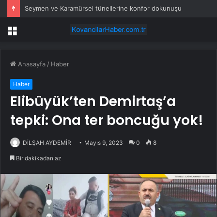
Seymen ve Karamürsel tünellerine konfor dokunuşu
Menü
Anasayfa
/
Haber
Haber
Elibüyük’ten Demirtaş’a
tepki: Ona ter boncuğu yok!
DİLŞAH AYDEMİR
Mayıs 9, 2023
0
8
Bir dakikadan az