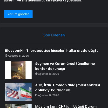
adresim ve site adresim bu tarayıcıya kaydedilsin.
Son Eklenen
BlossomHill Therapeutics hisseleri halka arzda düştü
Ağustos 8, 2026
Seymen ve Karamürsel tünellerine
konfor dokunuşu
Ağustos 8, 2026
ABD, İran-Umman anlaşması sonrası
ablukayı kaldıracak
Ağustos 8, 2026
Müslüm Sarı: CHP İçin Üzücü Durum