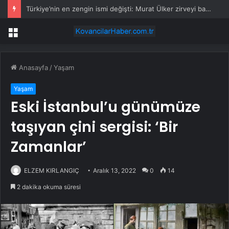
TBMM Genel Kurulu… Torba Kanun Teklifinde 3’üncü Madde Metinden Çıkarılırken, 4 ve 5’inci Maddelerde Değişikliğe Gidildi
Menü
Anasayfa
/
Yaşam
Yaşam
Eski İstanbul’u günümüze
taşıyan çini sergisi: ‘Bir
Zamanlar’
ELZEM KIRLANGIÇ
Aralık 13, 2022
0
14
2 dakika okuma süresi