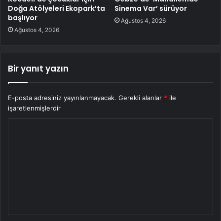
Doğa Atölyeleri Ekopark’ta
Sinema Var’ sürüyor
başlıyor
Ağustos 4, 2026
Ağustos 4, 2026
Bir yanıt yazın
E-posta adresiniz yayınlanmayacak.
Gerekli alanlar
*
ile
işaretlenmişlerdir
Y
o
r
u
m
*