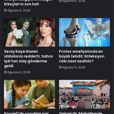
Ağustos 6, 2026
Erkoçlar’ın son hali
Ağustos 6, 2026
Seray Kaya ihanet
Protez ameliyatında en
iddialarını reddetti: Sahra
büyük tehdit: Enfeksiyon
Işık’tan olay gönderme
riski nasıl azaltılır?
geldi
Ağustos 5, 2026
Ağustos 6, 2026
Kocaeli’de çocuklar için
Gebze’de ‘Mahallemde