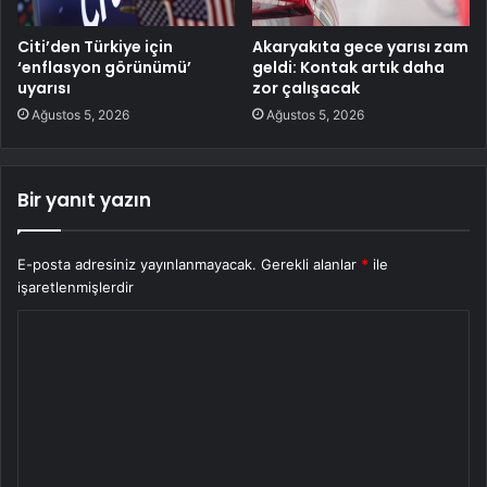
Citi’den Türkiye için
Akaryakıta gece yarısı zam
‘enflasyon görünümü’
geldi: Kontak artık daha
uyarısı
zor çalışacak
Ağustos 5, 2026
Ağustos 5, 2026
Bir yanıt yazın
E-posta adresiniz yayınlanmayacak.
Gerekli alanlar
*
ile
işaretlenmişlerdir
Y
o
r
u
m