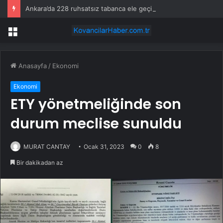
Ankara’da 228 ruhsatsız tabanca ele geçirildi
Menü
Anasayfa
/
Ekonomi
Ekonomi
ETY yönetmeliğinde son
durum meclise sunuldu
MURAT CANTAY
Ocak 31, 2023
0
8
Bir dakikadan az