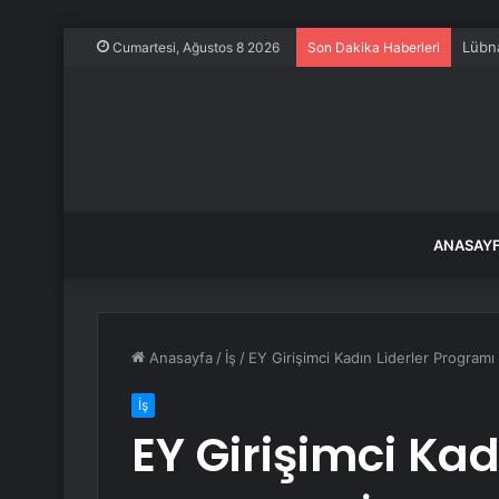
Lübna
Cumartesi, Ağustos 8 2026
Son Dakika Haberleri
ANASAY
Anasayfa
/
İş
/
EY Girişimci Kadın Liderler Programı
İş
EY Girişimci Kad