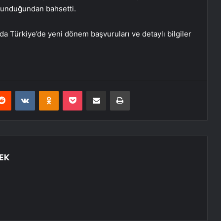
lunduğundan bahsetti.
a Türkiye’de yeni dönem başvuruları ve detaylı bilgiler
erest
Reddit
VKontakte
Odnoklassniki
Pocket
E-Posta ile paylaş
Yazdır
EK