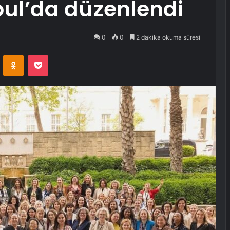
bul’da düzenlendi
0
0
2 dakika okuma süresi
VKontakte
Odnoklassniki
Pocket