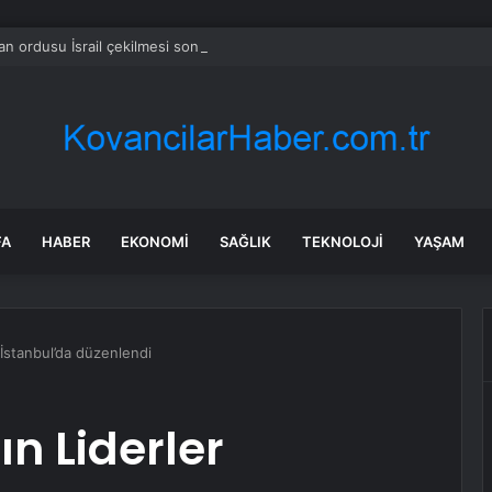
n ordusu İsrail çekilmesi sonrası konuşlandı
FA
HABER
EKONOMI
SAĞLIK
TEKNOLOJI
YAŞAM
 İstanbul’da düzenlendi
ın Liderler