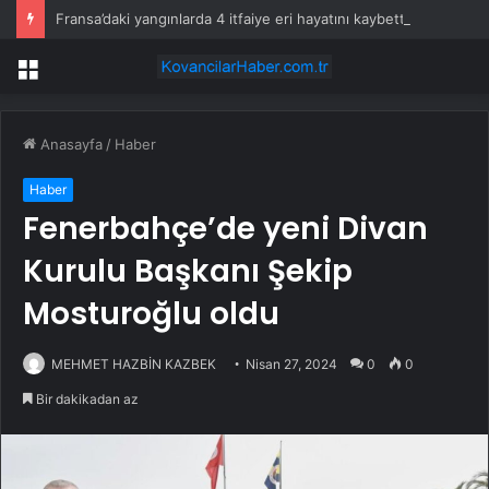
Fransa’daki yangınlarda 4 itfaiye eri hayatını kaybetti
Menü
Anasayfa
/
Haber
Haber
Fenerbahçe’de yeni Divan
Kurulu Başkanı Şekip
Mosturoğlu oldu
MEHMET HAZBİN KAZBEK
Nisan 27, 2024
0
0
Bir dakikadan az