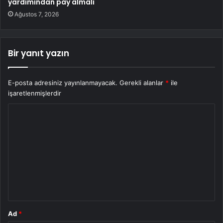
yardımından pay almalı
Ağustos 7, 2026
Bir yanıt yazın
E-posta adresiniz yayınlanmayacak.
Gerekli alanlar
*
ile
işaretlenmişlerdir
Y
o
r
u
m
*
Ad
*