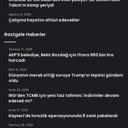
Takım’ın kamp yeriydi
Ağustos 6, 2026
Çalışma hayatını altüst edecekler
Rastgele Haberler
Temmuz 11, 2026
AKP’li belediye, Bekir Bozdağ için iftara 960 bin lira
harcadı
Mart 8, 2026
Dünyanın merak ettiği soruya Trump’ın tepkisi gündem
oldu
Ocak 24, 2026
ING’den TCMB için yeni faiz tahmini: İndirimler devam
edecek mi?
Ocak 17, 2023
Kayseri’de hırsızlık operasyonunda 8 zanlı yakalandı
Temmuz 28, 2026