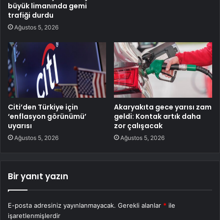
büyük limanında gemi
trafiği durdu
Ağustos 5, 2026
Citi’den Türkiye için
Akaryakıta gece yarısı zam
‘enflasyon görünümü’
geldi: Kontak artık daha
uyarısı
zor çalışacak
Ağustos 5, 2026
Ağustos 5, 2026
Bir yanıt yazın
E-posta adresiniz yayınlanmayacak.
Gerekli alanlar
*
ile
işaretlenmişlerdir