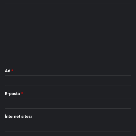
Y
o
r
u
m
*
Ad
*
E-posta
*
İnternet sitesi