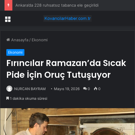
Maltepe’de çocuk tiyatroları yazı renklendirdi
Menü
Anasayfa
/
Ekonomi
Ekonomi
Fırıncılar Ramazan’da Sıcak
Pide İçin Oruç Tutuşuyor
NURCAN BAYRAM
Mayıs 19, 2026
0
0
1 dakika okuma süresi