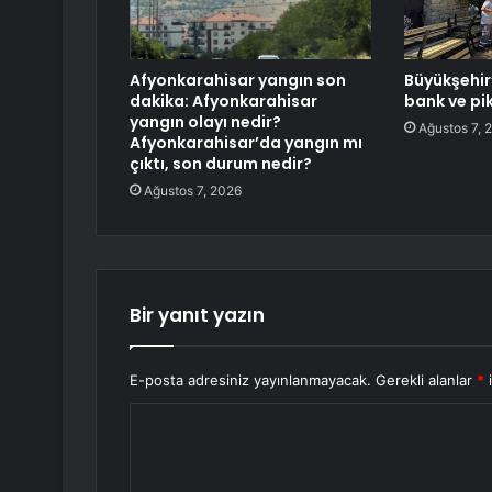
Afyonkarahisar yangın son
Büyükşehi
dakika: Afyonkarahisar
bank ve pi
yangın olayı nedir?
Ağustos 7, 
Afyonkarahisar’da yangın mı
çıktı, son durum nedir?
Ağustos 7, 2026
Bir yanıt yazın
E-posta adresiniz yayınlanmayacak.
Gerekli alanlar
*
i
Y
o
r