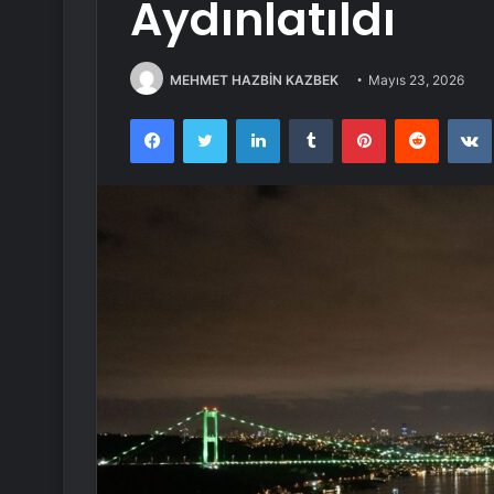
Aydınlatıldı
MEHMET HAZBİN KAZBEK
Mayıs 23, 2026
Facebook
Twitter
LinkedIn
Tumblr
Pinterest
Reddit