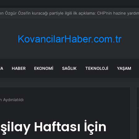
nda Tehlikeli Demir Parçaları
FA
HABER
EKONOMI
SAĞLIK
TEKNOLOJI
YAŞAM
 Aydınlatıldı
ilay Haftası İçin