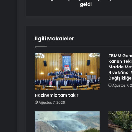
geldi
İlgili Makaleler
TBMM Gene
Kanun Tekl
Madde Meti
4 ve 5’inc
Değişikliğe
Ağustos 7, 
Hazinemiz tam takır
Ağustos 7, 2026