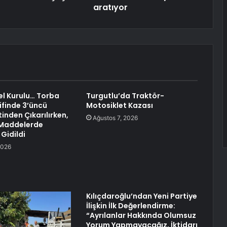
aratıyor
l Kurulu… Torba
Turgutlu’da Traktör-
ifinde 3’üncü
Motosiklet Kazası
nden Çıkarılırken,
Ağustos 7, 2026
i Maddelerde
 Gidildi
2026
Kılıçdaroğlu’ndan Yeni Partiye
İlişkin İlk Değerlendirme:
“Ayrılanlar Hakkında Olumsuz
Yorum Yapmayacağız, İktidarı