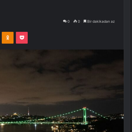
0
0
Bir dakikadan az
VKontakte
Odnoklassniki
Pocket