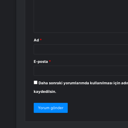
u
m
*
Ad
*
E-posta
*
Daha sonraki yorumlarımda kullanılması için adı
kaydedilsin.