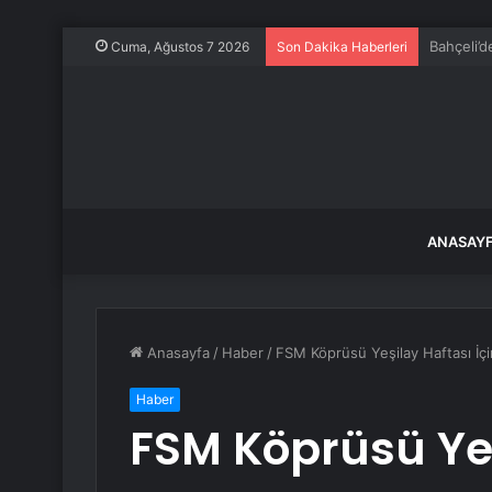
Kuşadası’
Cuma, Ağustos 7 2026
Son Dakika Haberleri
ANASAY
Anasayfa
/
Haber
/
FSM Köprüsü Yeşilay Haftası İçin
Haber
FSM Köprüsü Yeş