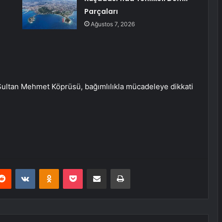
Parçaları
Ağustos 7, 2026
Sultan Mehmet Köprüsü, bağımlılıkla mücadeleye dikkati
erest
Reddit
VKontakte
Odnoklassniki
Pocket
E-Posta ile paylaş
Yazdır