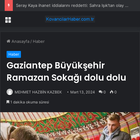
Seray Kaya ihanet iddialarını reddetti: Sahra Işık’tan olay gönderme geldi
Menü
Anasayfa
/
Haber
Haber
Gaziantep Büyükşehir
Ramazan Sokağı dolu dolu
MEHMET HAZBİN KAZBEK
Mart 13, 2024
0
0
1 dakika okuma süresi