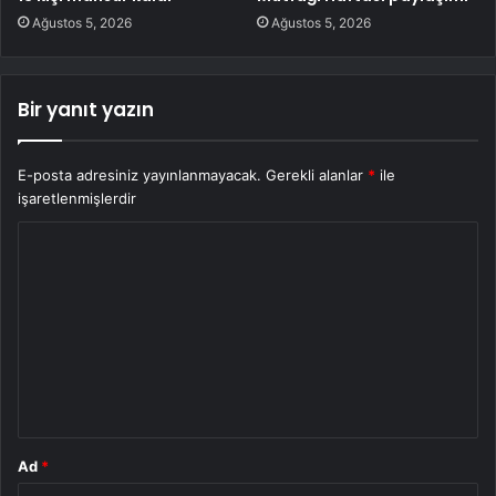
Ağustos 5, 2026
Ağustos 5, 2026
Bir yanıt yazın
E-posta adresiniz yayınlanmayacak.
Gerekli alanlar
*
ile
işaretlenmişlerdir
Y
o
r
u
m
*
Ad
*