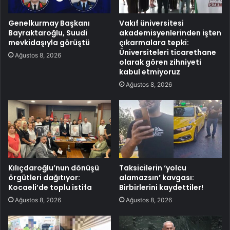
Genelkurmay Başkanı
Vakıf üniversitesi
Bayraktaroğlu, Suudi
akademisyenlerinden işten
mevkidaşıyla görüştü
çıkarmalara tepki:
Üniversiteleri ticarethane
Ağustos 8, 2026
olarak gören zihniyeti
kabul etmiyoruz
Ağustos 8, 2026
Kılıçdaroğlu’nun dönüşü
Taksicilerin ‘yolcu
örgütleri dağıtıyor:
alamazsın’ kavgası:
Kocaeli’de toplu istifa
Birbirlerini kaydettiler!
Ağustos 8, 2026
Ağustos 8, 2026