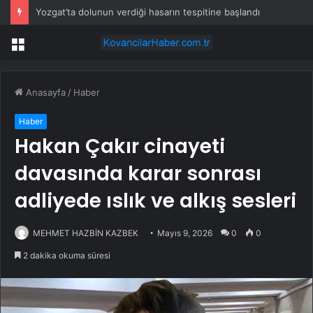
Yozgat’ta dolunun verdiği hasarın tespitine başlandı
Menü
Anasayfa
/
Haber
Haber
Hakan Çakır cinayeti
davasında karar sonrası
adliyede ıslık ve alkış sesleri
MEHMET HAZBİN KAZBEK
Mayıs 9, 2026
0
0
2 dakika okuma süresi