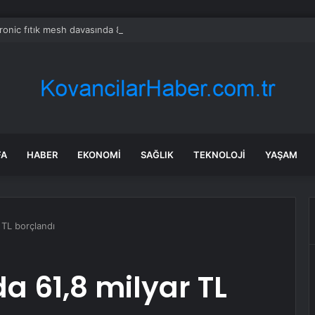
onic fıtık mesh davasında 88 milyon dolarlık kararla karşı karşıya
FA
HABER
EKONOMI
SAĞLIK
TEKNOLOJI
YAŞAM
 TL borçlandı
a 61,8 milyar TL