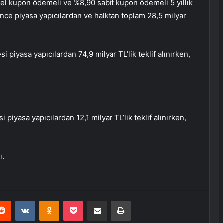
eel kupon ödemeli ve %8,90 sabit kupon ödemeli 5 yıllık
önce piyasa yapıcılardan ve halktan toplam 28,5 milyar
i piyasa yapıcılardan 74,9 milyar TL’lik teklif alınırken,
i piyasa yapıcılardan 12,1 milyar TL’lik teklif alınırken,
ı.
erest
Reddit
VKontakte
Odnoklassniki
Pocket
E-Posta ile paylaş
Yazdır