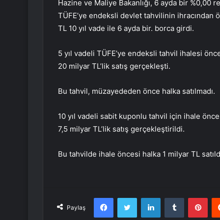
Hazine ve Maliye Bakanlığı, 6 ayda bir %0,00 r
TÜFE’ye endeksli devlet tahvilinin ihracından 
TL 10 yıl vade ile 6 ayda bir. borca ​​girdi.
5 yıl vadeli TÜFE’ye endeksli tahvil ihalesi önces
20 milyar TL’lik satış gerçekleşti.
Bu tahvil, müzayededen önce halka satılmadı.
10 yıl vadeli sabit kuponlu tahvil için ihale önces
7,5 milyar TL’lik satış gerçekleştirildi.
Bu tahvilde ihale öncesi halka 1 milyar TL satıld
Facebook
Twitter
LinkedIn
Tumblr
Pint
Paylaş