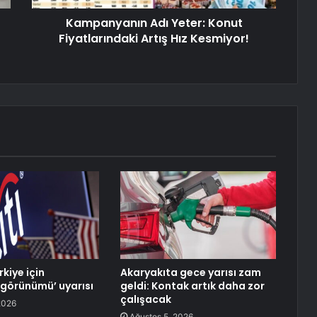
Kampanyanın Adı Yeter: Konut
Fiyatlarındaki Artış Hız Kesmiyor!
rkiye için
Akaryakıta gece yarısı zam
 görünümü’ uyarısı
geldi: Kontak artık daha zor
çalışacak
2026
Ağustos 5, 2026