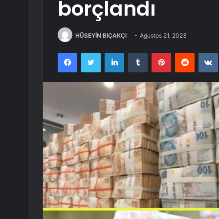
borçlandı
HÜSEYİN BIÇAKÇI
Ağustos 21, 2023
Facebook
Twitter
LinkedIn
Tumblr
Pinterest
Reddit