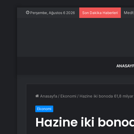
Medtr
Perşembe, Ağustos 6 2026
Son Dakika Haberleri
ANASAY
Anasayfa
/
Ekonomi
/
Hazine iki bonoda 61,8 milyar
Ekonomi
Hazine iki bonod