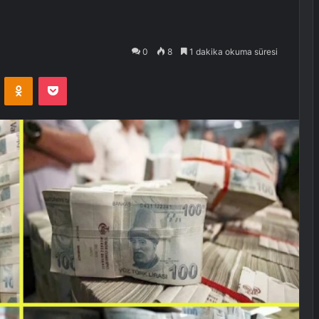
0
8
1 dakika okuma süresi
VKontakte
Odnoklassniki
Pocket