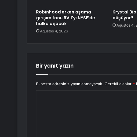
Robinhood erken aşama
Krystal Bi
girişim fonu RVII’yi NYSE’de
düşüyor?
halka açacak
Ağustos 4, 
Ağustos 4, 2026
Bir yanıt yazın
E-posta adresiniz yayınlanmayacak.
Gerekli alanlar
*
i
Y
o
r
u
m