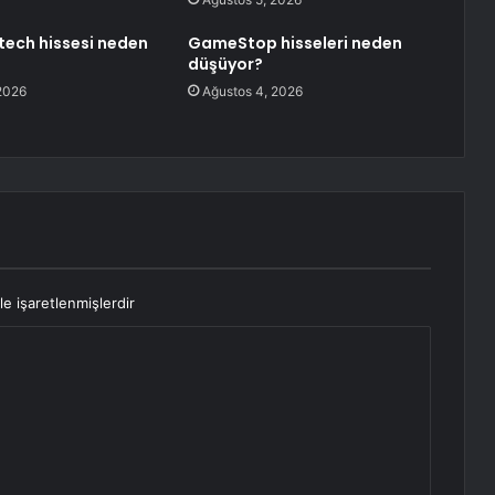
otech hissesi neden
GameStop hisseleri neden
düşüyor?
2026
Ağustos 4, 2026
le işaretlenmişlerdir