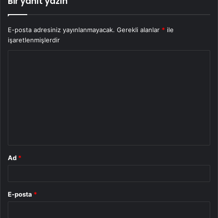
Bir yanıt yazın
E-posta adresiniz yayınlanmayacak.
Gerekli alanlar
*
ile
işaretlenmişlerdir
Y
o
r
u
m
*
Ad
*
E-posta
*