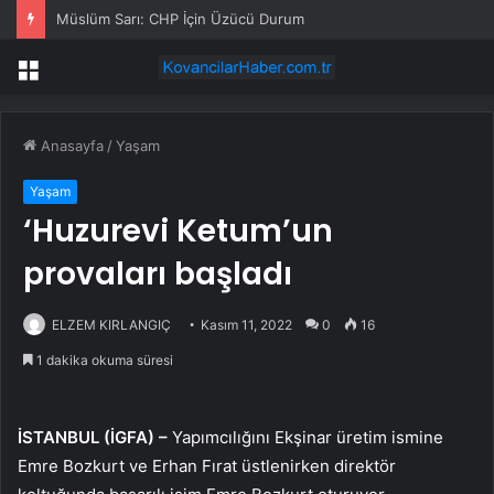
Erdoğan Cidde’de: Ortak savunma anlaşması imzalanacak
Menü
Anasayfa
/
Yaşam
Yaşam
‘Huzurevi Ketum’un
provaları başladı
ELZEM KIRLANGIÇ
Kasım 11, 2022
0
16
1 dakika okuma süresi
İSTANBUL (İGFA) –
Yapımcılığını Ekşinar üretim ismine
Emre Bozkurt ve Erhan Fırat üstlenirken direktör