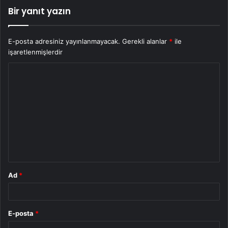
Bir yanıt yazın
E-posta adresiniz yayınlanmayacak.
Gerekli alanlar
*
ile
işaretlenmişlerdir
Y
o
r
u
m
*
Ad
*
E-posta
*