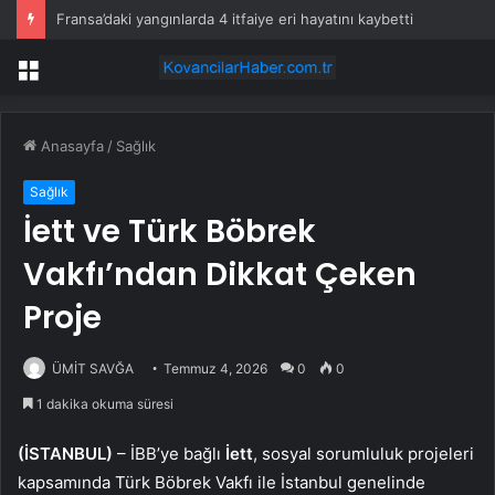
Fransa’daki yangınlarda 4 itfaiye eri hayatını kaybetti
Menü
Anasayfa
/
Sağlık
Sağlık
İett ve Türk Böbrek
Vakfı’ndan Dikkat Çeken
Proje
ÜMİT SAVĞA
Temmuz 4, 2026
0
0
1 dakika okuma süresi
(İSTANBUL)
– İBB’ye bağlı
İett
, sosyal sorumluluk projeleri
kapsamında Türk Böbrek Vakfı ile İstanbul genelinde