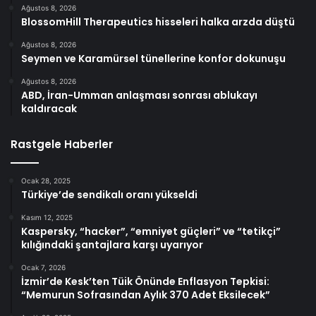
Ağustos 8, 2026
BlossomHill Therapeutics hisseleri halka arzda düştü
Ağustos 8, 2026
Seymen ve Karamürsel tünellerine konfor dokunuşu
Ağustos 8, 2026
ABD, İran-Umman anlaşması sonrası ablukayı
kaldıracak
Rastgele Haberler
Ocak 28, 2025
Türkiye’de sendikalı oranı yükseldi
Kasım 12, 2025
Kaspersky, “hacker”, “emniyet güçleri” ve “tetikçi”
kılığındaki şantajlara karşı uyarıyor
Ocak 7, 2026
İzmir’de Kesk’ten Tüik Önünde Enflasyon Tepkisi:
“Memurun Sofrasından Aylık 370 Adet Eksilecek”