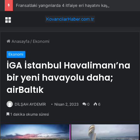
Fransa’daki yangınlarda 4 itfaiye eri hayatını kaybetti
Menü
Anasayfa
/
Ekonomi
Ekonomi
İGA İstanbul Havalimanı’na
bir yeni havayolu daha;
airBaltık
DİLŞAH AYDEMİR
Nisan 2, 2023
0
6
1 dakika okuma süresi