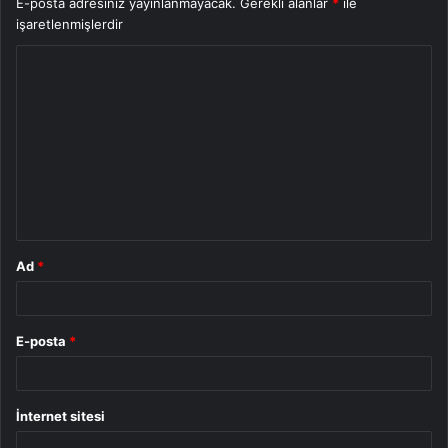
E-posta adresiniz yayınlanmayacak.
Gerekli alanlar
*
ile
işaretlenmişlerdir
Y
o
r
u
m
*
Ad
*
E-posta
*
İnternet sitesi