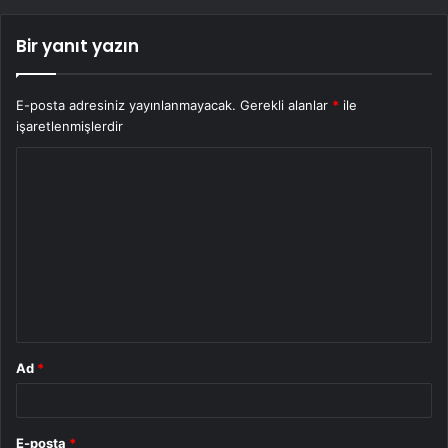
Bir yanıt yazın
E-posta adresiniz yayınlanmayacak.
Gerekli alanlar
*
ile
işaretlenmişlerdir
Y
o
r
u
m
*
Ad
*
E-posta
*