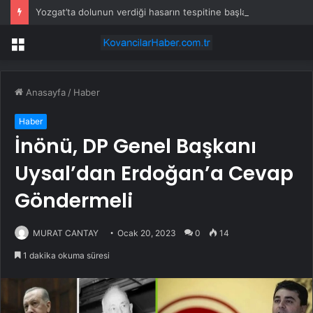
Yozgat’ta dolunun verdiği hasarın tespitine başlandı
Menü
Anasayfa
/
Haber
Haber
İnönü, DP Genel Başkanı
Uysal’dan Erdoğan’a Cevap
Göndermeli
MURAT CANTAY
Ocak 20, 2023
0
14
1 dakika okuma süresi