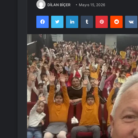
DİLAN BİÇER
Mayıs 15, 2026
Facebook
Twitter
LinkedIn
Tumblr
Pinterest
Reddit