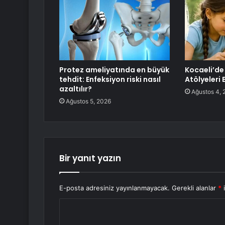
Protez ameliyatında en büyük
Kocaeli’de
tehdit: Enfeksiyon riski nasıl
Atölyeleri 
azaltılır?
Ağustos 4, 
Ağustos 5, 2026
Bir yanıt yazın
E-posta adresiniz yayınlanmayacak.
Gerekli alanlar
*
i
Y
o