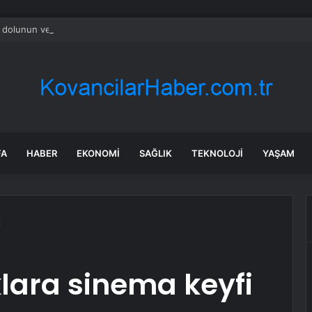
 dolunun verdiği hasarın tespitine başlandı
FA
HABER
EKONOMI
SAĞLIK
TEKNOLOJI
YAŞAM
i
lara sinema keyfi