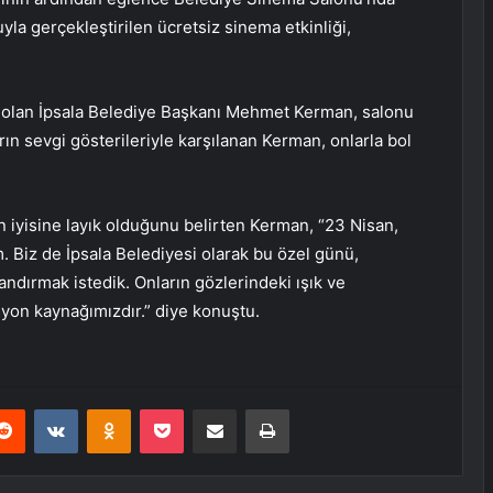
yla gerçekleştirilen ücretsiz sinema etkinliği,
ak olan İpsala Belediye Başkanı Mehmet Kerman, salonu
rın sevgi gösterileriyle karşılanan Kerman, onlarla bol
n iyisine layık olduğunu belirten Kerman, “23 Nisan,
 Biz de İpsala Belediyesi olarak bu özel günü,
andırmak istedik. Onların gözlerindeki ışık ve
yon kaynağımızdır.” diye konuştu.
erest
Reddit
VKontakte
Odnoklassniki
Pocket
E-Posta ile paylaş
Yazdır