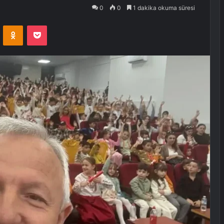
0
0
1 dakika okuma süresi
VKontakte
Odnoklassniki
Pocket