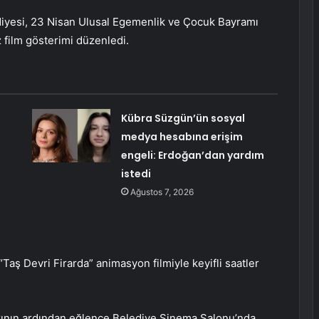
diyesi, 23 Nisan Ulusal Egemenlik ve Çocuk Bayramı
 film gösterimi düzenledi.
Kübra Süzgün’ün sosyal
medya hesabına erişim
engeli: Erdoğan’dan yardım
istedi
Ağustos 7, 2026
aş Devri Firarda” animasyon filmiyle keyifli saatler
rının ardından eğlence Belediye Sinema Salonu’nda