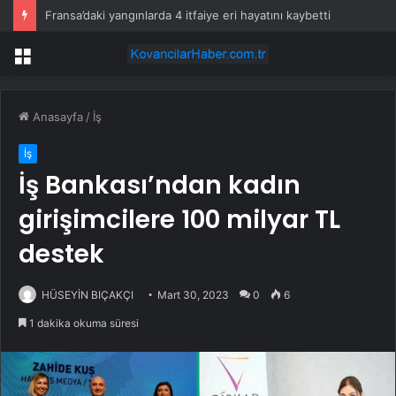
Fransa’daki yangınlarda 4 itfaiye eri hayatını kaybetti
Menü
Anasayfa
/
İş
İş
İş Bankası’ndan kadın
girişimcilere 100 milyar TL
destek
HÜSEYİN BIÇAKÇI
Mart 30, 2023
0
6
1 dakika okuma süresi