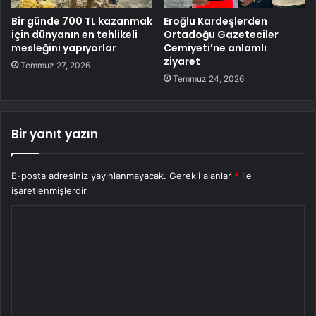
Bir günde 700 TL kazanmak
Eroğlu Kardeşlerden
için dünyanın en tehlikeli
Ortadoğu Gazeteciler
mesleğini yapıyorlar
Cemiyeti’ne anlamlı
ziyaret
Temmuz 27, 2026
Temmuz 24, 2026
Bir yanıt yazın
E-posta adresiniz yayınlanmayacak.
Gerekli alanlar
*
ile
işaretlenmişlerdir
Y
o
r
u
m