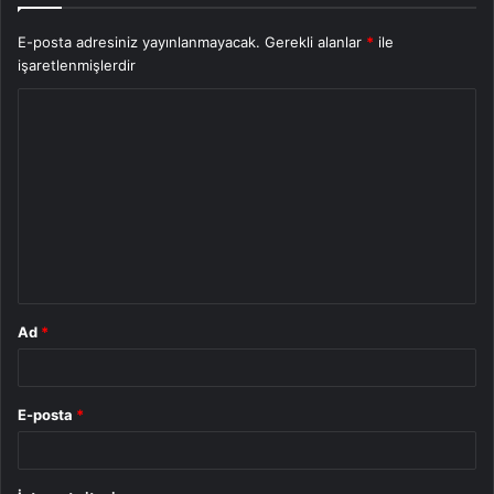
E-posta adresiniz yayınlanmayacak.
Gerekli alanlar
*
ile
işaretlenmişlerdir
Y
o
r
u
m
*
Ad
*
E-posta
*