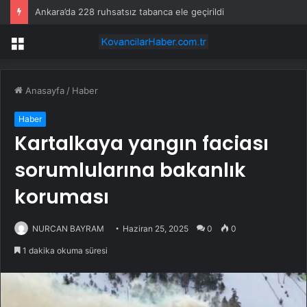
Ankara’da 228 ruhsatsız tabanca ele geçirildi
Menü
Anasayfa
/
Haber
Haber
Kartalkaya yangın faciası
sorumlularına bakanlık
koruması
NURCAN BAYRAM
Haziran 25, 2025
0
0
1 dakika okuma süresi