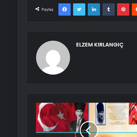
Facebook
Twitter
LinkedIn
Tumblr
Pint
Paylaş
ELZEM KIRLANGIÇ