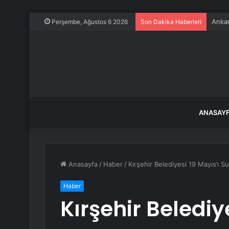
Ankar
Perşembe, Ağustos 6 2026
Son Dakika Haberleri
ANASAY
Anasayfa
/
Haber
/
Kırşehir Belediyesi 19 Mayıs’ı S
Haber
Kırşehir Belediy