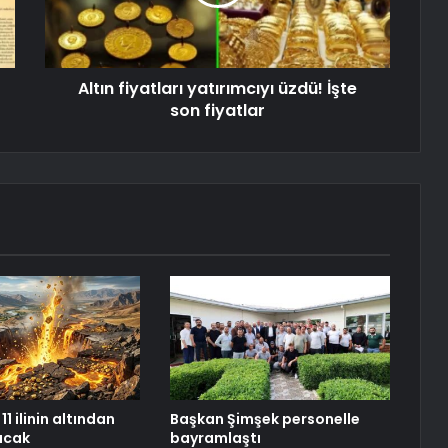
Altın fiyatları yatırımcıyı üzdü! İşte
son fiyatlar
11 ilinin altından
Başkan Şimşek personelle
racak
bayramlaştı