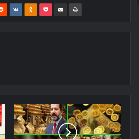
erest
Reddit
VKontakte
Odnoklassniki
Pocket
E-Posta ile paylaş
Yazdır