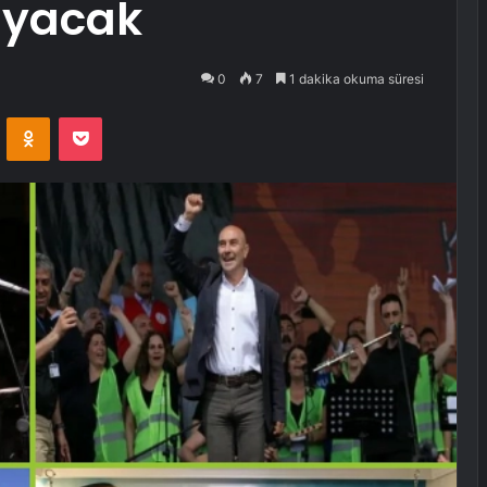
ayacak
0
7
1 dakika okuma süresi
VKontakte
Odnoklassniki
Pocket