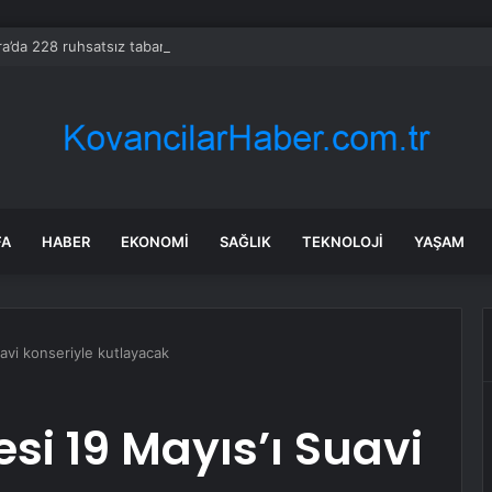
a’da 228 ruhsatsız tabanca ele geçirildi
FA
HABER
EKONOMI
SAĞLIK
TEKNOLOJI
YAŞAM
uavi konseriyle kutlayacak
esi 19 Mayıs’ı Suavi