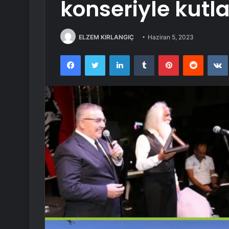
konseriyle kutl
ELZEM KIRLANGIÇ
Haziran 5, 2023
Facebook
Twitter
LinkedIn
Tumblr
Pinterest
Reddit