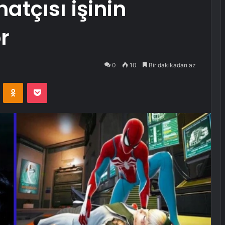
atçısı işinin
r
0
10
Bir dakikadan az
VKontakte
Odnoklassniki
Pocket