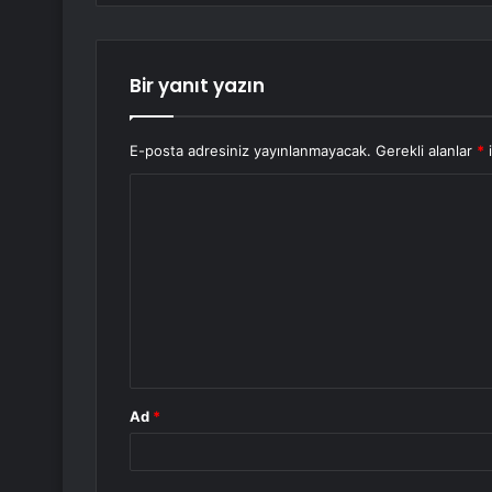
Bir yanıt yazın
E-posta adresiniz yayınlanmayacak.
Gerekli alanlar
*
i
Y
o
r
u
m
*
Ad
*