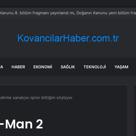
da Traktör-Motosiklet Kazası
FA
HABER
EKONOMI
SAĞLIK
TEKNOLOJI
YAŞAM
irme sanatçısı işinin bittiğini söylüyor
r-Man 2