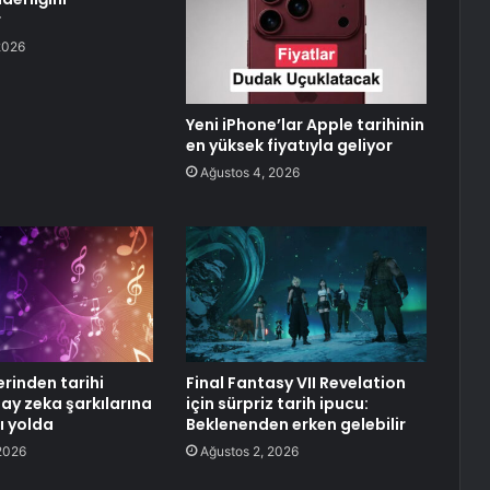
r
2026
Yeni iPhone’lar Apple tarihinin
en yüksek fiyatıyla geliyor
Ağustos 4, 2026
erinden tarihi
Final Fantasy VII Revelation
ay zeka şarkılarına
için sürpriz tarih ipucu:
ı yolda
Beklenenden erken gelebilir
2026
Ağustos 2, 2026