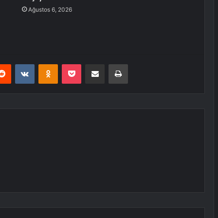
Ağustos 6, 2026
erest
Reddit
VKontakte
Odnoklassniki
Pocket
E-Posta ile paylaş
Yazdır