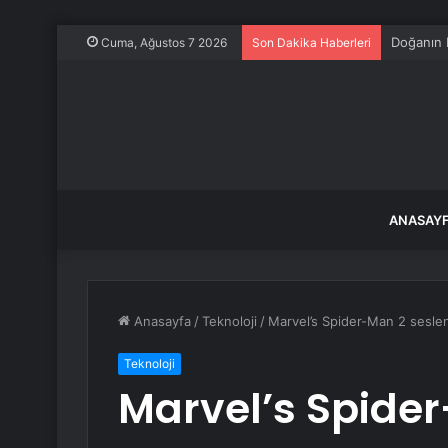
Turgutlu’
Cuma, Ağustos 7 2026
Son Dakika Haberleri
ANASAY
Anasayfa
/
Teknoloji
/
Marvel’s Spider-Man 2 seslend
Teknoloji
Marvel’s Spide