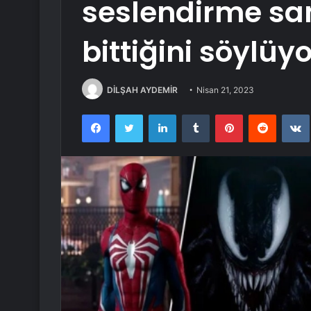
seslendirme san
bittiğini söylüyo
DİLŞAH AYDEMİR
Nisan 21, 2023
Facebook
Twitter
LinkedIn
Tumblr
Pinterest
Reddit