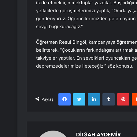
ifade etmek için mektuplar yazdılar. Başladığı
yetkililerle görüşmelerimizi yaptık, “Orada yaş
gönderiyoruz. Öğrencilerimizden gelen oyuncak
sevgi bağı kuracağız.”
Öğretmen Resul Bingöl, kampanyaya öğretmen 
belirterek, “Çocukların farkındalığını artırma
takviyeler yaptılar. En sevdikleri oyuncakları ge
depremzedelerimize ileteceğiz.” söz konusu.
Facebook
Twitter
LinkedIn
Tumblr
Pint
Paylaş
DİLŞAH AYDEMİR