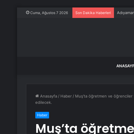
Adıyaman’
Cuma, Ağustos 7 2026
Son Dakika Haberleri
ANASAY
Anasayfa
/
Haber
/
Muş’ta öğretmen ve öğrenciler 
edilecek.
Haber
Muş’ta öğretme