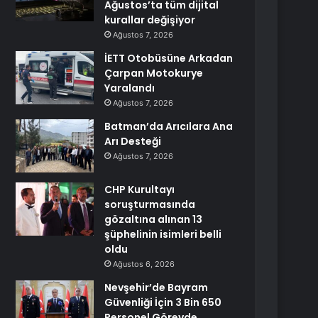
Ağustos’ta tüm dijital
kurallar değişiyor
Ağustos 7, 2026
İETT Otobüsüne Arkadan
Çarpan Motokurye
Yaralandı
Ağustos 7, 2026
Batman’da Arıcılara Ana
Arı Desteği
Ağustos 7, 2026
CHP Kurultayı
soruşturmasında
gözaltına alınan 13
şüphelinin isimleri belli
oldu
Ağustos 6, 2026
Nevşehir’de Bayram
Güvenliği İçin 3 Bin 650
Personel Görevde