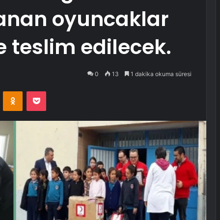
lanan oyuncaklar
teslim edilecek.
0
13
1 dakika okuma süresi
VKontakte
Odnoklassniki
Pocket