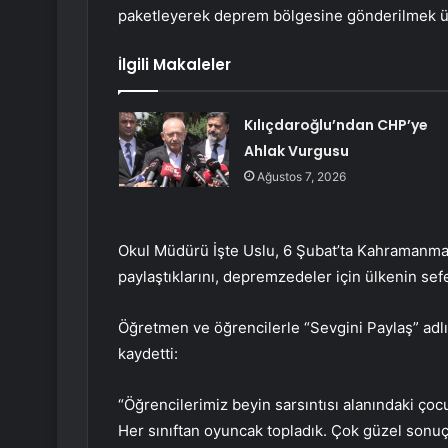
paketleyerek deprem bölgesine gönderilmek üze
İlgili Makaleler
Kılıçdaroğlu’ndan CHP’ye
Ahlak Vurgusu
Ağustos 7, 2026
Okul Müdürü İşte Uslu, 6 Şubat’ta Kahramanma
paylaştıklarını, depremzedeler için ülkenin se
Öğretmen ve öğrencilerle “Sevgini Paylaş” adlı 
kaydetti:
“Öğrencilerimiz beyin sarsıntısı alanındaki çoc
Her sınıftan oyuncak topladık. Çok güzel sonuçl