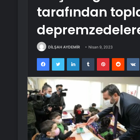
tarafından top
depremzedelere 
DİLŞAH AYDEMİR
Nisan 9, 2023
Facebook
Twitter
LinkedIn
Tumblr
Pinterest
Reddit