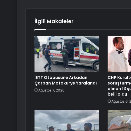
İlgili Makaleler
İETT Otobüsüne Arkadan
CHP Kurult
Çarpan Motokurye Yaralandı
soruşturm
alınan 13 ş
Ağustos 7, 2026
belli oldu
Ağustos 6, 