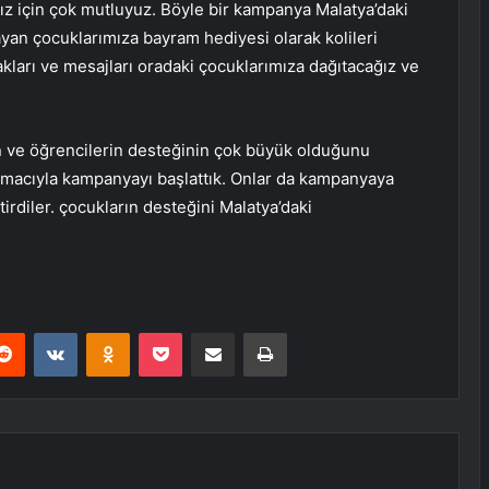
mız için çok mutluyuz. Böyle bir kampanya Malatya’daki
ayan çocuklarımıza bayram hediyesi olarak kolileri
ları ve mesajları oradaki çocuklarımıza dağıtacağız ve
ve öğrencilerin desteğinin çok büyük olduğunu
k amacıyla kampanyayı başlattık. Onlar da kampanyaya
tirdiler. çocukların desteğini Malatya’daki
erest
Reddit
VKontakte
Odnoklassniki
Pocket
E-Posta ile paylaş
Yazdır