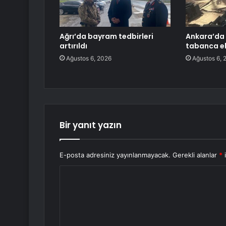
Ağrı’da bayram tedbirleri
Ankara’da 
artırıldı
tabanca el
Ağustos 6, 2026
Ağustos 6, 
Bir yanıt yazın
E-posta adresiniz yayınlanmayacak.
Gerekli alanlar
*
i
Y
o
r
u