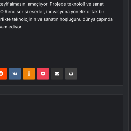
eyif almasını amaçlıyor. Projede teknoloji ve sanat
O Reno serisi eserler, inovasyona yönelik ortak bir
irlikte teknolojinin ve sanatın hoşluğunu dünya çapında
vam ediyor.
erest
Reddit
VKontakte
Odnoklassniki
Pocket
E-Posta ile paylaş
Yazdır