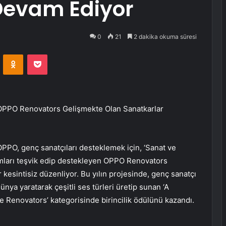
Devam Ediyor
0
21
2 dakika okuma süresi
VKontakte
Odnoklassniki
Pocket
 OPPO Renovators Gelişmekte Olan Sanatkarlar
OPPO, genç sanatçıları desteklemek için, ‘Sanat ve
rımları teşvik edip destekleyen OPPO Renovators
r kesintisiz düzenliyor. Bu yılın projesinde, genç sanatçı
dünya yaratarak çeşitli ses türleri üretip sunan ‘A
e Renovators’ kategorisinde birincilik ödülünü kazandı.