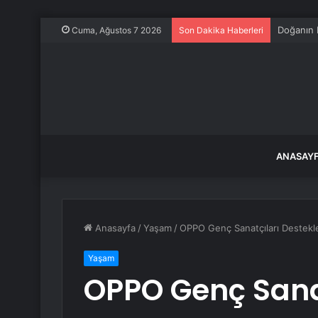
Turgutlu’
Cuma, Ağustos 7 2026
Son Dakika Haberleri
ANASAY
Anasayfa
/
Yaşam
/
OPPO Genç Sanatçıları Destek
Yaşam
OPPO Genç Sana