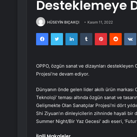
Desteklemeye 
HÜSEYİN BIÇAKÇI
Kasım 11, 2022
Facebook
Twitter
LinkedIn
Tumblr
Pinterest
Reddit
OPPO, özgün sanat ve dizaynları destekleyen
Projesi’ne devam ediyor.
Dünyanın önde gelen lider akıllı ürün markası 
Teknoloji’ teması altında özgün sanat ve tasa
Gelişmekte Olan Sanatçılar Projesi’ni dört yıldı
Shi Ziyuan’ın dinleyicilerin zihninde hayali bir 
Summer Night/Bir Yaz Gecesi’ adlı eseri, ‘Futur
İlgili Makaleler