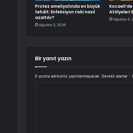
Protez ameliyatında en büyük
Kocaeli’de
tehdit: Enfeksiyon riski nasıl
Atölyeleri 
azaltılır?
Ağustos 4, 
Ağustos 5, 2026
Bir yanıt yazın
E-posta adresiniz yayınlanmayacak.
Gerekli alanlar
*
i
Y
o
r
u
m
*