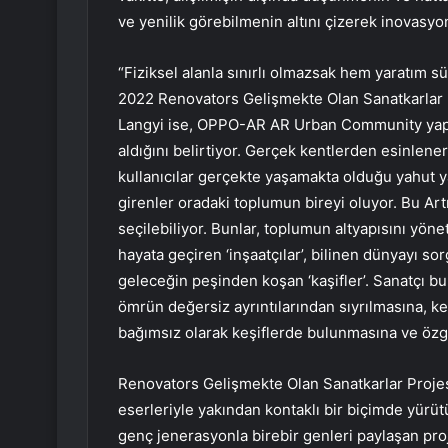
ve yenilik görebilmenin altını çizerek inovasyonla
“Fiziksel alanla sınırlı olmazsak hem yaratım s
2022 Renovators Gelişmekte Olan Sanatkarlar P
Langyi ise, OPPO-AR AR Urban Community yapıtı
aldığını belirtiyor. Gerçek kentlerden esinlen
kullanıcılar gerçekte yaşamakta olduğu yahut ya
girenler oradaki toplumun bireyi oluyor. Bu Art
seçilebiliyor. Bunlar, toplumun altyapısını yönet
hayata geçiren ‘inşaatçılar’, bilinen dünyayı so
geleceğin peşinden koşan ‘kaşifler’. Sanatçı bu
ömrün değersiz ayrıntılarından sıyrılmasına, ke
bağımsız olarak keşiflerde bulunmasına ve özg
Renovators Gelişmekte Olan Sanatkarlar Projes
eserleriyle yakından kontaklı bir biçimde yürütül
genç jenerasyonla birebir genleri paylaşan proj