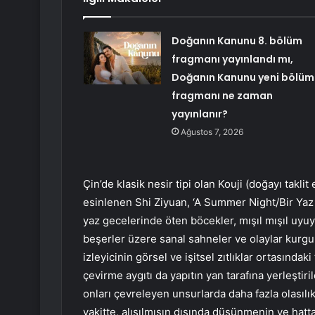
Doğanın Kanunu 8. bölüm
fragmanı yayınlandı mı,
Doğanın Kanunu yeni bölüm
fragmanı ne zaman
yayınlanır?
Ağustos 7, 2026
Çin’de klasik nesir tipi olan Kouji (doğayı takl
esinlenen Shi Ziyuan, ‘A Summer Night/Bir Yaz G
yaz gecelerinde öten böcekler, mışıl mışıl uy
beşerler üzere sanal sahneler ve olaylar kurgulu
izleyicinin görsel ve işitsel zıtlıklar ortasınd
çevirme aygıtı da yapıtın yan tarafına yerleştiril
onları çevreleyen unsurlarda daha fazla olasılık
vakitte, alışılmışın dışında düşünmenin ve hat