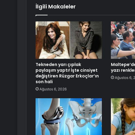
İlgili Makaleler
Tekneden yarı çıplak
Maltepe’de
paylaşım yaptı! İşte cinsiyet
yazı renkle
değiştiren Rüzgar Erkoçlar’ın
Ağustos 6, 
son hali
Ağustos 6, 2026