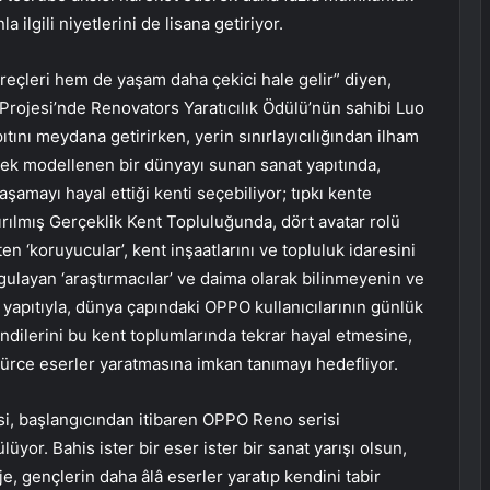
 ilgili niyetlerini de lisana getiriyor.
üreçleri hem de yaşam daha çekici hale gelir” diyen,
rojesi’nde Renovators Yaratıcılık Ödülü’nün sahibi Luo
nı meydana getirirken, yerin sınırlayıcılığından ilham
erek modellenen bir dünyayı sunan sanat yapıtında,
şamayı hayal ettiği kenti seçebiliyor; tıpkı kente
ırılmış Gerçeklik Kent Topluluğunda, dört avatar rolü
en ‘koruyucular’, kent inşaatlarını ve topluluk idaresini
rgulayan ‘araştırmacılar’ ve daima olarak bilinmeyenin ve
 yapıtıyla, dünya çapındaki OPPO kullanıcılarının günlük
ndilerini bu kent toplumlarında tekrar hayal etmesine,
ürce eserler yaratmasına imkan tanımayı hedefliyor.
i, başlangıcından itibaren OPPO Reno serisi
üyor. Bahis ister bir eser ister bir sanat yarışı olsun,
e, gençlerin daha âlâ eserler yaratıp kendini tabir