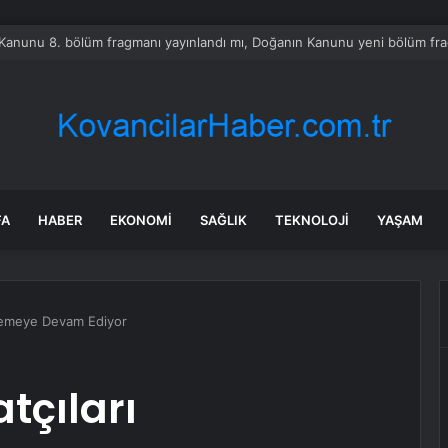
da Traktör-Motosiklet Kazası
FA
HABER
EKONOMI
SAĞLIK
TEKNOLOJI
YAŞAM
lemeye Devam Ediyor
tçıları