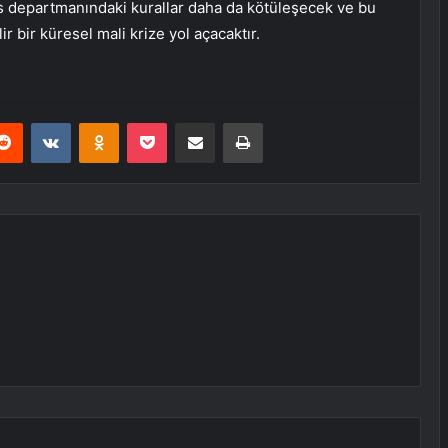
ns departmanındaki kurallar daha da kötüleşecek ve bu
r bir küresel mali krize yol açacaktır.
erest
Reddit
VKontakte
Odnoklassniki
Pocket
E-Posta ile paylaş
Yazdır