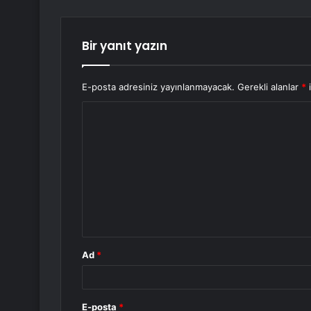
Bir yanıt yazın
E-posta adresiniz yayınlanmayacak.
Gerekli alanlar
*
i
Y
o
r
u
m
*
Ad
*
E-posta
*