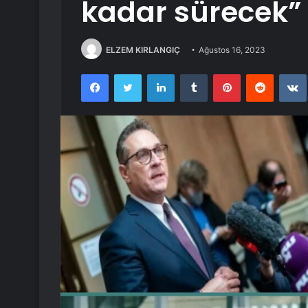
kadar sürecek”
ELZEM KIRLANGIÇ
Ağustos 16, 2023
Facebook
Twitter
LinkedIn
Tumblr
Pinterest
Reddit