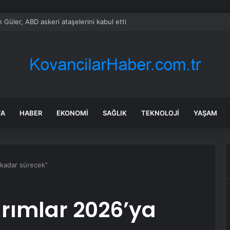
n ordusu İsrail çekilmesi sonrası konuşlandı
FA
HABER
EKONOMI
SAĞLIK
TEKNOLOJI
YAŞAM
 kadar sürecek”
rımlar 2026’ya