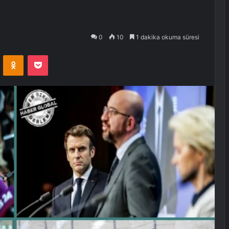
0
10
1 dakika okuma süresi
VKontakte
Odnoklassniki
Pocket