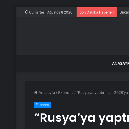
Lübna
Cumartesi, Ağustos 8 2026
Son Dakika Haberleri
ANASAY
Anasayfa
/
Ekonomi
/
“Rusya’ya yaptırımlar 2026’ya
Ekonomi
“Rusya’ya yaptı