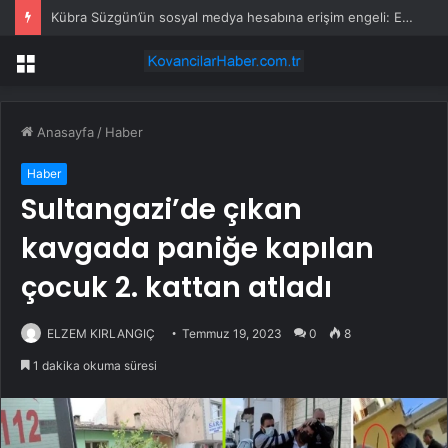
Kübra Süzgün’ün sosyal medya hesabına erişim engeli: Erdoğan’dan yardım istedi
Menü
Anasayfa
/
Haber
Haber
Sultangazi’de çıkan
kavgada paniğe kapılan
çocuk 2. kattan atladı
ELZEM KIRLANGIÇ
Temmuz 19, 2023
0
8
1 dakika okuma süresi