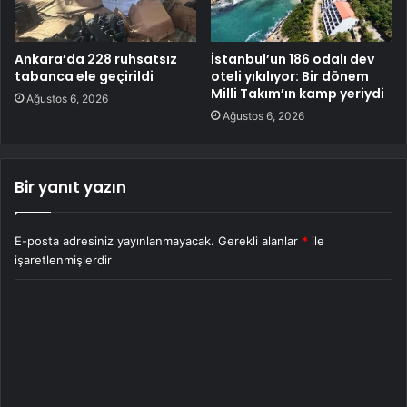
Ankara’da 228 ruhsatsız
İstanbul’un 186 odalı dev
tabanca ele geçirildi
oteli yıkılıyor: Bir dönem
Milli Takım’ın kamp yeriydi
Ağustos 6, 2026
Ağustos 6, 2026
Bir yanıt yazın
E-posta adresiniz yayınlanmayacak.
Gerekli alanlar
*
ile
işaretlenmişlerdir
Y
o
r
u
m