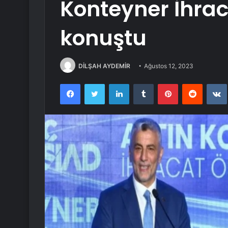
Konteyner İhrac
konuştu
DİLŞAH AYDEMİR
Ağustos 12, 2023
Facebook
Twitter
LinkedIn
Tumblr
Pinterest
Reddit