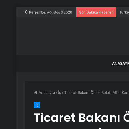
Türkiy
Perşembe, Ağustos 6 2026
Son Dakika Haberleri
ANASAY
Anasayfa
/
İş
/
Ticaret Bakanı Ömer Bolat, Altın Kon
İş
Ticaret Bakanı Ö