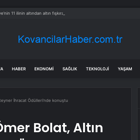
e’nin 11 ilinin altından altın fışkıracak
FA
HABER
EKONOMI
SAĞLIK
TEKNOLOJI
YAŞAM
teyner İhracat Ödülleri’nde konuştu
mer Bolat, Altın