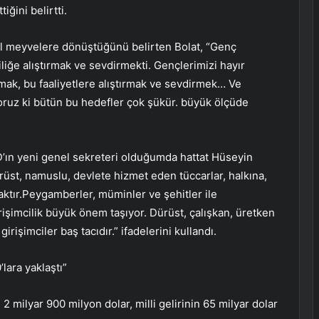
iğini belirtti.
zel meyvelere dönüştüğünü belirten Bolat, “Genç
iğe alıştırmak ve sevdirmekti. Gençlerimizi hayır
sıtmak, bu faaliyetlere alıştırmak ve sevdirmek… Ve
oruz ki bütün bu hedefler çok şükür. büyük ölçüde
’ın yeni genel sekreteri olduğumda hattat Hüseyin
rüst, namuslu, devlete hizmet eden tüccarlar, halkına,
caktır.Peygamberler, müminler ve şehitler ile
girişimcilik büyük önem taşıyor. Dürüst, çalışkan, üretken
irişimciler baş tacıdır.” ifadelerini kullandı.
’lara yaklaştı”
2 milyar 900 milyon dolar, milli gelirinin 65 milyar dolar