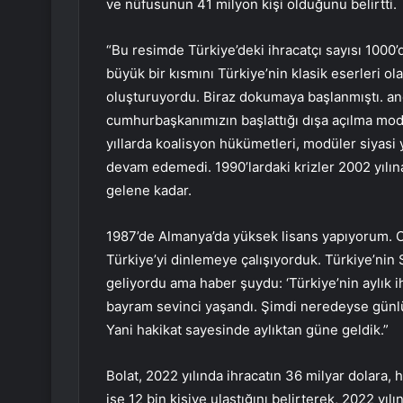
ve nüfusunun 41 milyon kişi olduğunu belirtti.
“Bu resimde Türkiye’deki ihracatçı sayısı 1000’di
büyük bir kısmını Türkiye’nin klasik eserleri ola
oluşturuyordu. Biraz dokumaya başlanmıştı. anc
cumhurbaşkanımızın başlattığı dışa açılma mod
yıllarda koalisyon hükümetleri, modüler siyasi 
devam edemedi. 1990’lardaki krizler 2002 yılı
gelene kadar.
1987’de Almanya’da yüksek lisans yapıyorum. O
Türkiye’yi dinlemeye çalışıyorduk. Türkiye’nin 
geliyordu ama haber şuydu: ‘Türkiye’nin aylık ih
bayram sevinci yaşandı. Şimdi neredeyse günlük
Yani hakikat sayesinde aylıktan güne geldik.”
Bolat, 2022 yılında ihracatın 36 milyar dolara, h
ise 12 bin kişiye ulaştığını belirterek, 2022 yıl