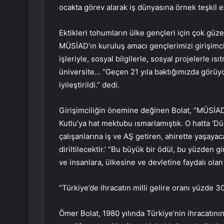
ocakta görev alarak iş dünyasına örnek teşkil ett
Ektikleri tohumların ülke gençleri için çok gü
MÜSİAD’ın kuruluş amacı gençlerimizi girişimcil
işleriyle, sosyal bilgilerle, sosyal projelerle ı
üniversite… “Geçen 21 yıla baktığımızda görüy
iyileştirildi.” dedi.
Girişimciliğin önemine değinen Bolat, “MÜSİAD
Kutlu’ya hat mektubu ısmarlamıştık. O hatta ‘Dü
çalışanlarına iş ve AŞ getiren, ahirette yaşaya
diriltilecektir.’ “Bu büyük bir ödül, bu yüzden 
ve insanlara, ülkesine ve devletine faydalı olan g
“Türkiye’de ihracatın milli gelire oranı yüzde 30
Ömer Bolat, 1980 yılında Türkiye’nin ihracatının 