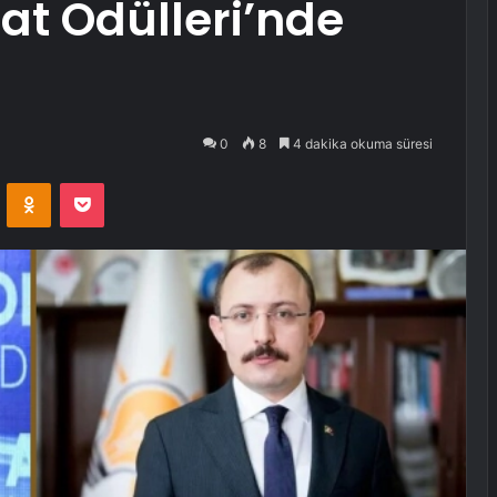
at Ödülleri’nde
0
8
4 dakika okuma süresi
VKontakte
Odnoklassniki
Pocket