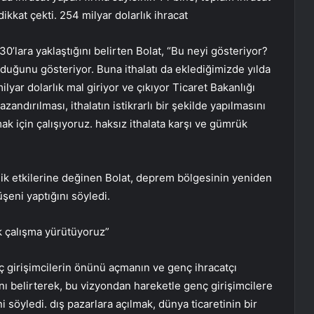
ikkat çekti. 254 milyar dolarlık ihracat
30’lara yaklaştığını belirten Bolat, “Bu neyi gösteriyor?
duğunu gösteriyor. Buna ithalatı da eklediğimizde yılda
milyar dolarlık mal giriyor ve çıkıyor Ticaret Bakanlığı
andırılması, ithalatın istikrarlı bir şekilde yapılmasını
k için çalışıyoruz. haksız ithalata karşı ve gümrük
 etkilerine değinen Bolat, deprem bölgesinin yeniden
üşeni yaptığını söyledi.
k çalışma yürütüyoruz”
ç girişimcilerin önünü açmanın ve genç ihracatçı
ını belirterek, bu vizyondan hareketle genç girişimcilere
i söyledi. dış pazarlara açılmak, dünya ticaretinin bir