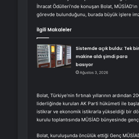
İhracat Ödülleri’nde konuşan Bolat, MÜSİAD’ın 
görevde bulunduğunu, burada büyük işlere imza a
İlgili Makaleler
Sistemde açık buldu: Tek bi
makine aldı şimdi para
basıyor
Ağustos 3, 2026
Bolat, Türkiye’nin fırtınalı yıllarının ardınd
liderliğinde kurulan AK Parti hükümeti ile başl
istikrar ve ekonomik istikrarla yükseldiği bir 
kurulu toplantısında MÜSİAD bünyesinde gençlik 
Bolat, kuruluşunda öncülük ettiği Genç MÜSİAD’