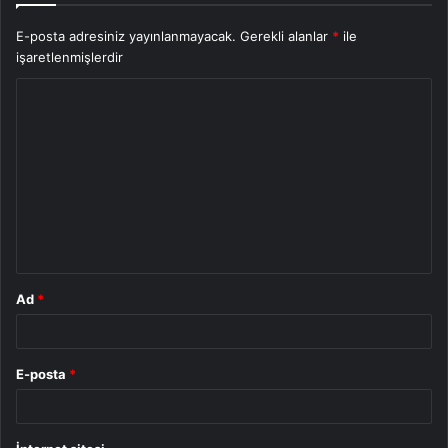
E-posta adresiniz yayınlanmayacak.
Gerekli alanlar
*
ile
işaretlenmişlerdir
Y
o
r
u
m
*
Ad
*
E-posta
*