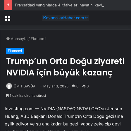
Fransa’daki yangınlarda 4 itfaiye eri hayatını kaybetti
Menü
Anasayfa
/
Ekonomi
Ekonomi
Trump’un Orta Doğu ziyareti
NVIDIA için büyük kazanç
ÜMİT SAVĞA
Mayıs 13, 2025
0
0
1 dakika okuma süresi
Investing.com — NVIDIA (NASDAQ:
NVDA
) CEO’su Jensen
Huang, ABD Başkanı Donald Trump’ın Orta Doğu gezisine
eşlik ediyor ve şu ana kadar bu gezi, yapay zeka çip devi