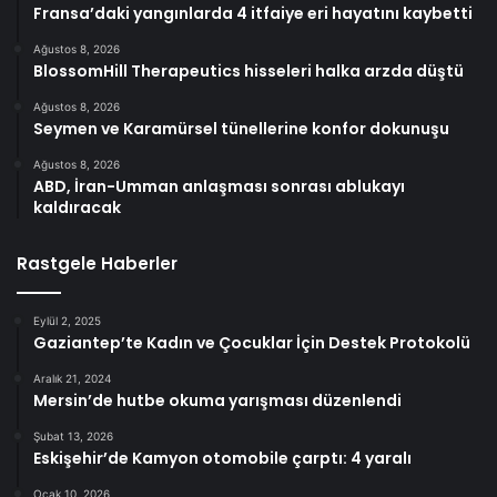
Fransa’daki yangınlarda 4 itfaiye eri hayatını kaybetti
Ağustos 8, 2026
BlossomHill Therapeutics hisseleri halka arzda düştü
Ağustos 8, 2026
Seymen ve Karamürsel tünellerine konfor dokunuşu
Ağustos 8, 2026
ABD, İran-Umman anlaşması sonrası ablukayı
kaldıracak
Rastgele Haberler
Eylül 2, 2025
Gaziantep’te Kadın ve Çocuklar İçin Destek Protokolü
Aralık 21, 2024
Mersin’de hutbe okuma yarışması düzenlendi
Şubat 13, 2026
Eskişehir’de Kamyon otomobile çarptı: 4 yaralı
Ocak 10, 2026