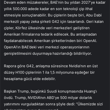
Devam eden müzakereler, BAE’nin bu yıldan 2027’ye kadar
yıllık 500.000 adede kadar en son teknoloji çip ithal
etmesiyle sonuçlanabilir. Bu çiplerin beşte biri, Abu Dabi
merkezli yapay zeka şirketi G42 için tasarlandı. Geri kalan
çipler, Körfez ülkesinde veri merkezleri geliştiren
Amerikan firmalarına tedarik edilecek. Bu anlaşmadan
faydalanabilecek Amerikan şirketlerinden biri OpenAI.
OpenAI’ın BAE’deki veri merkezi operasyonlarının
genişletilmesini duyurmaya hazırlandığı bildiriliyor.
Rapora göre G42, anlaşma süresince Nvidia’nın en üst
düzey H100 çiplerinin 1 ila 1,5 milyonuna eşdeğer bir
hesaplama gücü elde edebilir.
Başkan Trump, bugünkü Suudi konuşmasında Huang’ı
övdü. Trump, NVIDIA’nın ABD’ye 500 milyar dolarlık
yatırımını vurguladıktan sonra şöyle dedi: “Ülkemizde sizi