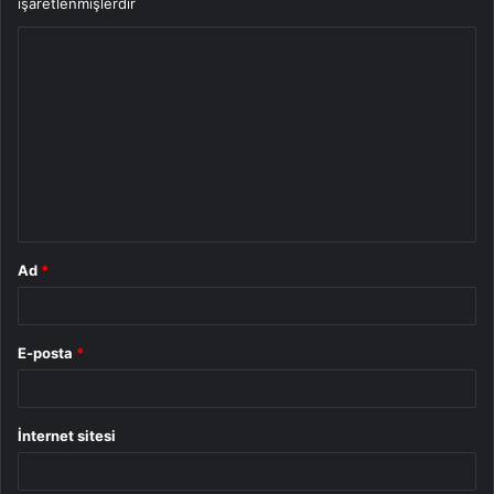
işaretlenmişlerdir
Y
o
r
u
m
*
Ad
*
E-posta
*
İnternet sitesi