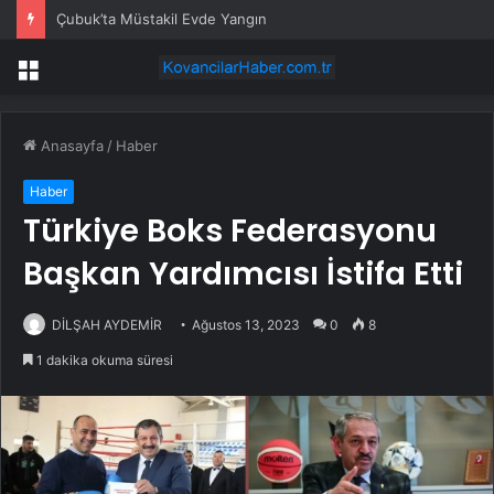
Çubuk’ta Müstakil Evde Yangın
Menü
Anasayfa
/
Haber
Haber
Türkiye Boks Federasyonu
Başkan Yardımcısı İstifa Etti
DİLŞAH AYDEMİR
Ağustos 13, 2023
0
8
1 dakika okuma süresi