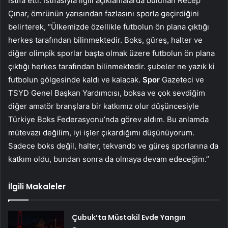
istifa etti. İstifasıyla ilgili açıklamalarda bulunan Recep
Çınar, ömrünün yarısından fazlasını sporla geçirdiğini
belirterek, “Ülkemizde özellikle futbolun ön plana çıktığı
herkes tarafından bilinmektedir. Boks, güreş, halter ve
diğer olimpik sporlar başta olmak üzere futbolun ön plana
çıktığı herkes tarafından bilinmektedir. şubeler ne yazık ki
futbolun gölgesinde kaldı ve kalacak.
Spor
Gazeteci ve
TSYD Genel Başkan Yardımcısı, boksa ve çok sevdiğim
diğer amatör branşlara bir katkımız olur düşüncesiyle
Türkiye Boks Federasyonu’nda görev aldım. Bu anlamda
mütevazı değilim, iyi işler çıkardığımı düşünüyorum.
Sadece boks değil, halter, tekvando ve güreş sporlarına da
katkım oldu, bundan sonra da olmaya devam edeceğim.”
İlgili Makaleler
Çubuk’ta Müstakil Evde Yangın