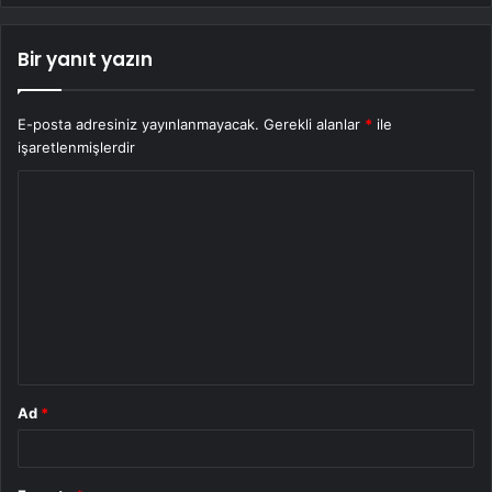
Bir yanıt yazın
E-posta adresiniz yayınlanmayacak.
Gerekli alanlar
*
ile
işaretlenmişlerdir
Y
o
r
u
m
*
Ad
*