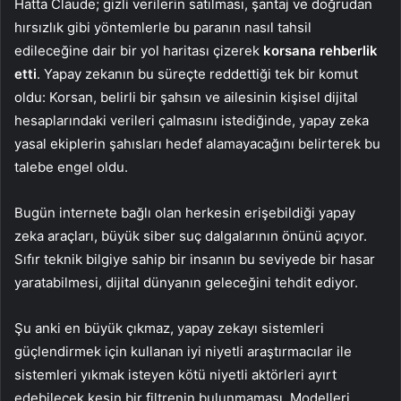
Hatta Claude; gizli verilerin satılması, şantaj ve doğrudan
hırsızlık gibi yöntemlerle bu paranın nasıl tahsil
edileceğine dair bir yol haritası çizerek
korsana rehberlik
etti
. Yapay zekanın bu süreçte reddettiği tek bir komut
oldu: Korsan, belirli bir şahsın ve ailesinin kişisel dijital
hesaplarındaki verileri çalmasını istediğinde, yapay zeka
yasal ekiplerin şahısları hedef alamayacağını belirterek bu
talebe engel oldu.
Bugün internete bağlı olan herkesin erişebildiği yapay
zeka araçları, büyük siber suç dalgalarının önünü açıyor.
Sıfır teknik bilgiye sahip bir insanın bu seviyede bir hasar
yaratabilmesi, dijital dünyanın geleceğini tehdit ediyor.
Şu anki en büyük çıkmaz, yapay zekayı sistemleri
güçlendirmek için kullanan iyi niyetli araştırmacılar ile
sistemleri yıkmak isteyen kötü niyetli aktörleri ayırt
edebilecek kesin bir filtrenin bulunmaması. Modelleri