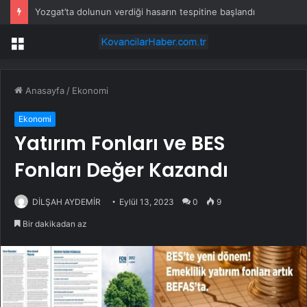
Yozgat’ta dolunun verdiği hasarın tespitine başlandı
Menü
Anasayfa
/
Ekonomi
Ekonomi
Yatırım Fonları ve BES
Fonları Değer Kazandı
DİLŞAH AYDEMİR
Eylül 13, 2023
0
9
Bir dakikadan az