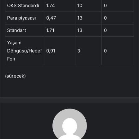
OKS Standardı
1.74
10
0
Para piyasası
0,47
13
0
Standart
1.71
13
0
Yaşam
Döngüsü/Hedef
0,91
3
0
Fon
(sürecek)