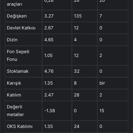
0,28
26
20
araçları
Değişken
3.27
135
7
Devlet Katkısı
2.67
12
0
Dizin
4.65
4
0
Fon Sepeti
1.05
12
2
Fonu
Stoklamak
4.76
32
0
Karışık
1.35
8
bir
Katılım
2.47
28
2
Değerli
-1.38
0
15
metaller
OKS Katılımı
1.35
24
0