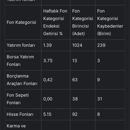
Haftalık Fon
Fon
Fon
Kategorisi
Kategorisi
Kategorisi
Fon Kategorisi
Endeksi
Birincisi
Kaybedenler
Getirisi %
(Adet)
(Birim)
Yatırım fonları
1.39
1024
239
Borsa Yatırım
3.75
13
3
Fonları
Borçlanma
0,42
63
9
Araçları Fonları
Fon Sepeti
0,00
38
31
Fonları
Hisse Fonları
5.15
92
8
Karma ve