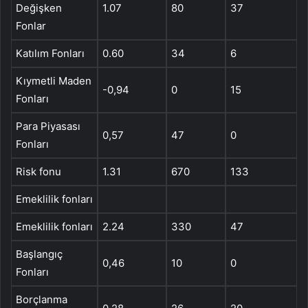
Değişken
1.07
80
37
Fonlar
Katılım Fonları
0.60
34
6
Kıymetli Maden
-0,94
0
15
Fonları
Para Piyasası
0,57
47
0
Fonları
Risk fonu
1.31
670
133
Emeklilik fonları
Emeklilik fonları
2.24
330
47
Başlangıç ​​
0,46
10
0
Fonları
Borçlanma