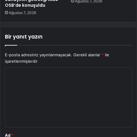
Ağustos 7, 2026
OSB’de konuşuldu
Ağustos 7, 2026
Bir yanıt yazın
E-posta adresiniz yayınlanmayacak.
Gerekli alanlar
*
ile
işaretlenmişlerdir
Y
o
r
u
m
*
Ad
*