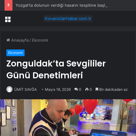
Yozgat’ta dolunun verdiği hasarın tespitine başlandı
Menü
Anasayfa
/
Ekonomi
Ekonomi
Zonguldak’ta Sevgililer
Günü Denetimleri
ÜMİT SAVĞA
Mayıs 18, 2026
0
0
Bir dakikadan az