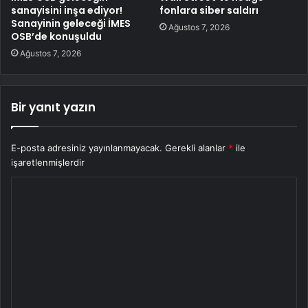
sanayisini inşa ediyor!
fonlara siber saldırı
Sanayinin geleceği İMES
Ağustos 7, 2026
OSB’de konuşuldu
Ağustos 7, 2026
Bir yanıt yazın
E-posta adresiniz yayınlanmayacak.
Gerekli alanlar
*
ile
işaretlenmişlerdir
Y
o
r
u
m
*