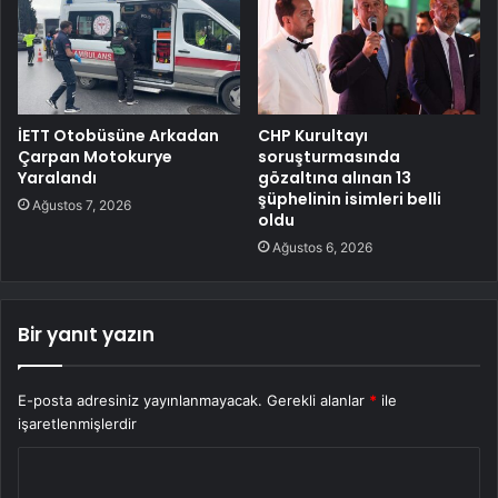
İETT Otobüsüne Arkadan
CHP Kurultayı
Çarpan Motokurye
soruşturmasında
Yaralandı
gözaltına alınan 13
şüphelinin isimleri belli
Ağustos 7, 2026
oldu
Ağustos 6, 2026
Bir yanıt yazın
E-posta adresiniz yayınlanmayacak.
Gerekli alanlar
*
ile
işaretlenmişlerdir
Y
o