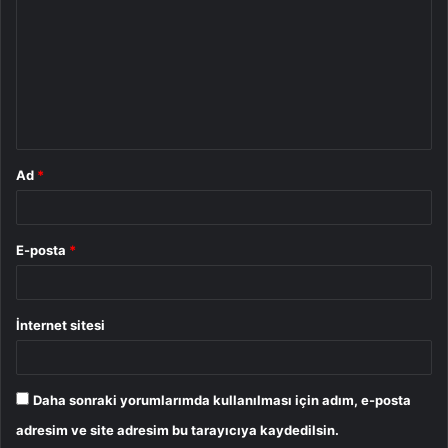
r
u
m
*
Ad
*
E-posta
*
İnternet sitesi
Daha sonraki yorumlarımda kullanılması için adım, e-posta
adresim ve site adresim bu tarayıcıya kaydedilsin.