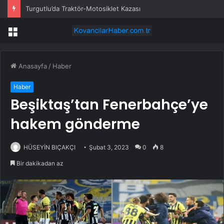
Turgutlu’da Traktör-Motosiklet Kazası
Menü
Anasayfa
/
Haber
Haber
Beşiktaş’tan Fenerbahçe’ye
hakem gönderme
HÜSEYİN BIÇAKÇI
Şubat 3, 2023
0
8
Bir dakikadan az