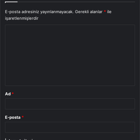
E-posta adresiniz yayınlanmayacak.
Gerekli alanlar
*
ile
işaretlenmişlerdir
Y
o
r
u
m
*
Ad
*
E-posta
*