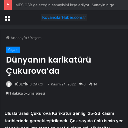
Afyonkarahisar yangın son dakika: Afyonkarahisar yangın olayı nedir? Afyonkarahisar’da yangın mı çıktı, son durum nedir?
Menü
Anasayfa
/
Yaşam
Yaşam
Dünyanın karikatürü
Çukurova’da
HÜSEYİN BIÇAKÇI
Kasım 24, 2022
0
14
1 dakika okuma süresi
Uluslararası Çukurova Karikatür Şenliği 25-26 Kasım
tarihlerinde gerçekleştirilecek. Çok sayıda ünlü ismin yer