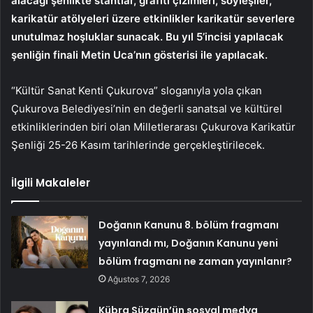
alacağı şenlikte stantlar, grafiti çizimleri, söyleşiler,
karikatür atölyeleri üzere etkinlikler karikatür severlere
unutulmaz hoşluklar sunacak. Bu yıl 5’incisi yapılacak
şenliğin finali Metin Uca’nın gösterisi ile yapılacak.
“Kültür Sanat Kenti Çukurova” sloganıyla yola çıkan
Çukurova Belediyesi’nin en değerli sanatsal ve kültürel
etkinliklerinden biri olan Milletlerarası Çukurova Karikatür
Şenliği 25-26 Kasım tarihlerinde gerçekleştirilecek.
İlgili Makaleler
Doğanın Kanunu 8. bölüm fragmanı
yayınlandı mı, Doğanın Kanunu yeni
bölüm fragmanı ne zaman yayınlanır?
Ağustos 7, 2026
Kübra Süzgün’ün sosyal medya