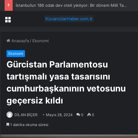
Çalışma hayatını altüst edecekler
Menü
Anasayfa
/
Ekonomi
Ekonomi
Gürcistan Parlamentosu
tartışmalı yasa tasarısını
cumhurbaşkanının vetosunu
geçersiz kıldı
DİLAN BİÇER
Mayıs 28, 2024
0
0
1 dakika okuma süresi