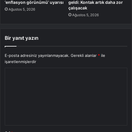
‘enflasyon görünümü’ uyarısı
geldi: Kontak artık daha zor
çalışacak
Ağustos 5, 2026
Ağustos 5, 2026
Bir yanıt yazın
E-posta adresiniz yayınlanmayacak.
Gerekli alanlar
*
ile
işaretlenmişlerdir
Y
o
r
u
m
*