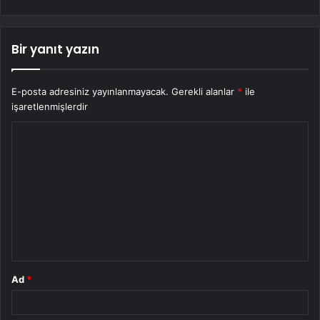
Bir yanıt yazın
E-posta adresiniz yayınlanmayacak.
Gerekli alanlar
*
ile
işaretlenmişlerdir
Y
o
r
u
m
*
Ad
*