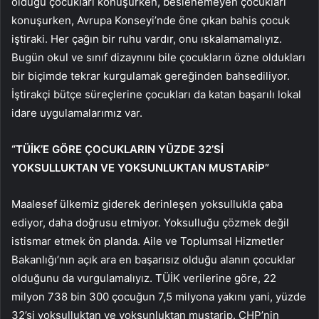
olduğu çocukları konuşurken, beslenemeyen çocukları
konuşurken, Avrupa Konseyi’nde öne çıkan bahis çocuk
iştiraki. Her çağın bir ruhu vardır, onu ıskalamamalıyız.
Bugün okul ve sınıf dizaynını bile çocukların özne oldukları
bir biçimde tekrar kurgulamak gereğinden bahsediliyor.
İştirakçi bütçe süreçlerine çocukları da katan başarılı lokal
idare uygulamalarımız var.
“TÜİK’E GÖRE ÇOCUKLARIN YÜZDE 32’Sİ
YOKSULLUKTAN VE YOKSUNLUKTAN MUSTARİP”
Maalesef ülkemiz giderek derinleşen yoksullukla çaba
ediyor, daha doğrusu etmiyor. Yoksulluğu çözmek değil
istismar etmek ön planda. Aile ve Toplumsal Hizmetler
Bakanlığı’nın açık ara en başarısız olduğu alanın çocuklar
olduğunu da vurgulamalıyız. TÜİK verilerine göre, 22
milyon 738 bin 300 çocuğun 7,5 milyona yakını yani, yüzde
32’si yoksulluktan ve yoksunluktan mustarip. CHP’nin