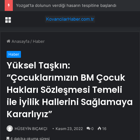
Yozgat’ta dolunun verdiği hasarın tespitine başlandı
Menü
Anasayfa
/
Haber
Haber
Yüksel Taşkın:
“Çocuklarımızın BM Çocuk
Hakları Sözleşmesi Temeli
ile İyilik Hallerini Sağlamaya
Kararlıyız”
HÜSEYİN BIÇAKÇI
Kasım 23, 2022
0
16
4 dakika okuma süresi