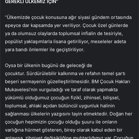
GEREKLİ ÜLKEMİZ İÇİN”
“Ülkemizde çocuk konusuna ağır siyasi gündem ortasında
epeyce dar kapsamda yer veriliyor. Çocuk özel günlerde
ya da olumsuz olaylarda toplumsal infialin de tesiriyle,
popülist yaklaşımlarla lisana getiriliyor, meseleler adeta
yara bandı önlemler ile geçiştiriliyor.
Oysa bir ülkenin bugünü de geleceği de
çocuktur. Sürdürülebilir kalkınma ve refahın temel şartı
beşeri sermayenin güzelleştirilmesidir. BM Çocuk Hakları
Mukavelesi’nin vurguladığı ve taraf olarak yapmakta
yükümlü olduğumuz çocuğun fizikî, zihinsel, bilişsel,
toplumsal, ahlaki açıdan bütüncül uygunluk halinin
sağlanması ülkelerin yazgısını tayin etmektedir. Doğan her
çocuğun hepimizin çocuğu olduğu şuuru ile onların
varlığına hürmet gösteren, birey olarak kabul eden bir
anlayışa, zihniyet değişikliğine muhtaçlığımız var. Çocuğun