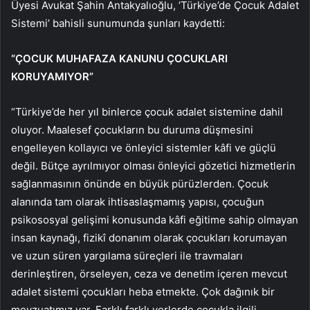
Üyesi Avukat Şahin Antakyalıoğlu, ‘Türkiye’de Çocuk Adalet
Sistemi’ bahisli sunumunda şunları kaydetti:
“ÇOCUK MUHAFAZA KANUNU ÇOCUKLARI
KORUYAMIYOR”
“Türkiye’de her yıl binlerce çocuk adalet sistemine dahil
oluyor. Maalesef çocukların bu duruma düşmesini
engelleyen kollayıcı ve önleyici sistemler kâfi ve güçlü
değil. Bütçe ayrılmıyor olması önleyici gözetici hizmetlerin
sağlanmasının önünde en büyük pürüzlerden. Çocuk
alanında tam olarak ihtisaslaşmamış yapısı, çocuğun
psikososyal gelişimi konusunda kâfi eğitime sahip olmayan
insan kaynağı, fizikî donanım olarak çocukları korumayan
ve uzun süren yargılama süreçleri ile travmaları
derinleştiren, örseleyen, ceza ve denetim içeren mevcut
adalet sistemi çocukları heba etmekte. Çok dağınık bir
mevzuatımız var. Farklı farklı yerlerde çocukla ilgili