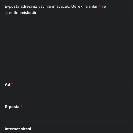
E-posta adresiniz yayınlanmayacak.
Gerekli alanlar
*
ile
işaretlenmişlerdir
Y
o
r
u
m
*
Ad
*
E-posta
*
İnternet sitesi