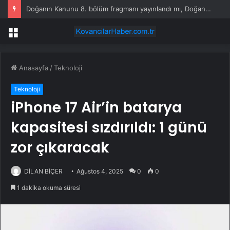
Doğanın Kanunu 8. bölüm fragmanı yayınlandı mı, Doğanın Kanunu yeni bölüm fragmanı ne zaman yayınlanır?
Menü
Anasayfa
/
Teknoloji
Teknoloji
iPhone 17 Air’in batarya
kapasitesi sızdırıldı: 1 günü
zor çıkaracak
DİLAN BİÇER
Ağustos 4, 2025
0
0
1 dakika okuma süresi