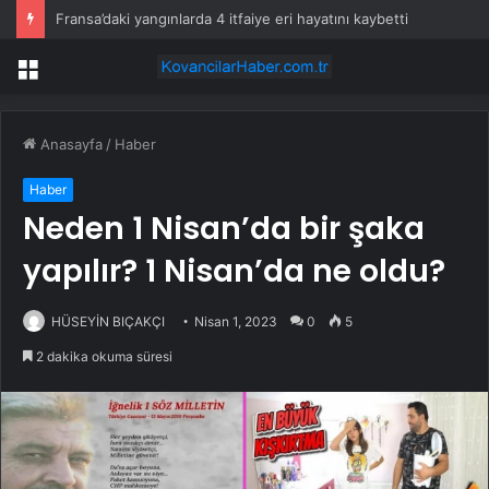
Fransa’daki yangınlarda 4 itfaiye eri hayatını kaybetti
Menü
Anasayfa
/
Haber
Haber
Neden 1 Nisan’da bir şaka
yapılır? 1 Nisan’da ne oldu?
HÜSEYİN BIÇAKÇI
Nisan 1, 2023
0
5
2 dakika okuma süresi