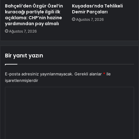
Bahçeli’den Özgür Özel’in
Kuşadası’nda Tehlikeli
kuracağı partiyle ilgili ilk
Demir Parçaları
açıklama: CHP’nin hazine
Ağustos 7, 2026
yardımından pay almalı
Ağustos 7, 2026
Bir yanıt yazın
E-posta adresiniz yayınlanmayacak.
Gerekli alanlar
*
ile
işaretlenmişlerdir
Y
o
r
u
m
*