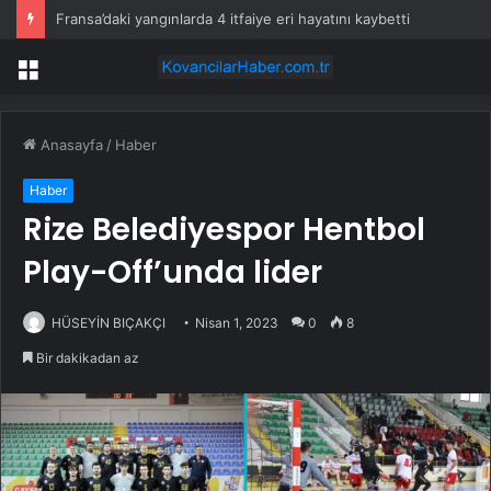
Fransa’daki yangınlarda 4 itfaiye eri hayatını kaybetti
Menü
Anasayfa
/
Haber
Haber
Rize Belediyespor Hentbol
Play-Off’unda lider
HÜSEYİN BIÇAKÇI
Nisan 1, 2023
0
8
Bir dakikadan az