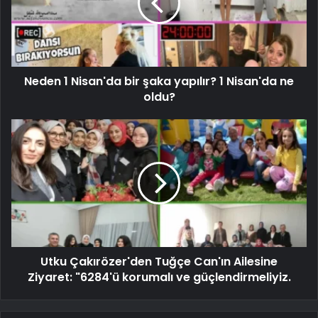
Neden 1 Nisan'da bir şaka yapılır? 1 Nisan'da ne
oldu?
Utku Çakırözer'den Tuğçe Can'ın Ailesine
Ziyaret: "6284'ü korumalı ve güçlendirmeliyiz.