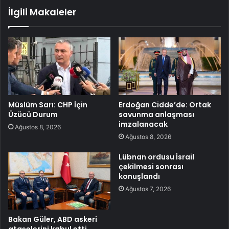
İlgili Makaleler
Müslüm Sarı: CHP İçin
Erdoğan Cidde’de: Ortak
Üzücü Durum
savunma anlaşması
imzalanacak
Ağustos 8, 2026
Ağustos 8, 2026
Lübnan ordusu İsrail
çekilmesi sonrası
konuşlandı
Ağustos 7, 2026
Bakan Güler, ABD askeri