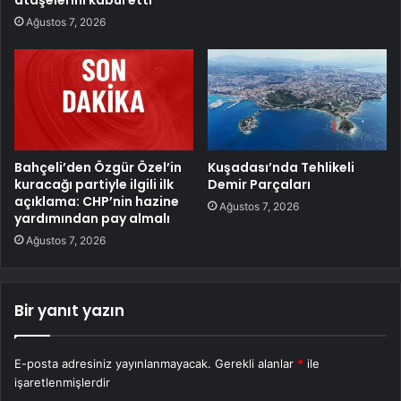
ataşelerini kabul etti
Ağustos 7, 2026
Bahçeli’den Özgür Özel’in
Kuşadası’nda Tehlikeli
kuracağı partiyle ilgili ilk
Demir Parçaları
açıklama: CHP’nin hazine
Ağustos 7, 2026
yardımından pay almalı
Ağustos 7, 2026
Bir yanıt yazın
E-posta adresiniz yayınlanmayacak.
Gerekli alanlar
*
ile
işaretlenmişlerdir