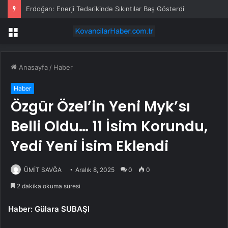
Erdoğan: Enerji Tedarikinde Sıkıntılar Baş Gösterdi
Menü
Anasayfa
/
Haber
Haber
Özgür Özel’in Yeni Myk’sı
Belli Oldu… 11 İsim Korundu,
Yedi Yeni İsim Eklendi
ÜMİT SAVĞA
Aralık 8, 2025
0
0
2 dakika okuma süresi
Haber: Gülara SUBAŞI