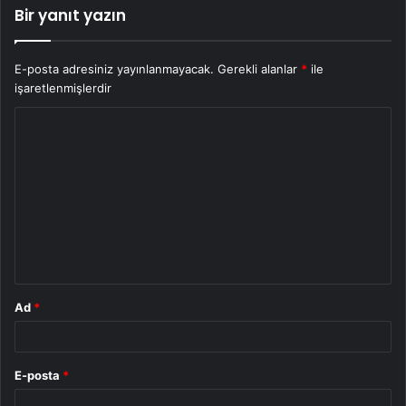
Bir yanıt yazın
E-posta adresiniz yayınlanmayacak.
Gerekli alanlar
*
ile
işaretlenmişlerdir
Y
o
r
u
m
*
Ad
*
E-posta
*